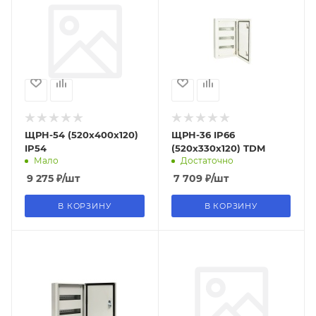
ЩРН-54 (520х400х120)
ЩРН-36 IP66
IP54
(520х330х120) TDM
Мало
Достаточно
9 275
₽
/шт
7 709
₽
/шт
В КОРЗИНУ
В КОРЗИНУ