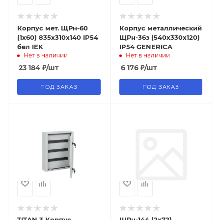
Корпус мет. ЩРн-60
Корпус металлический
(1х60) 835х310х140 IP54
ЩРн-36з (540х330х120)
бел IEK
IP54 GENERICA
Нет в наличии
Нет в наличии
23 184
₽
/шт
6 176
₽
/шт
ПОД ЗАКАЗ
ПОД ЗАКАЗ
TITAN 3 Корпус
ЩРн-144 (2х72)