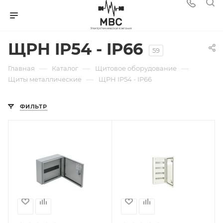
ЩРН IP54 - IP66
59
—
—
—
Главная
Каталог
Щитовое оборудование
—
Щиты металлические
ЩРН IP54 - IP66
ФИЛЬТР