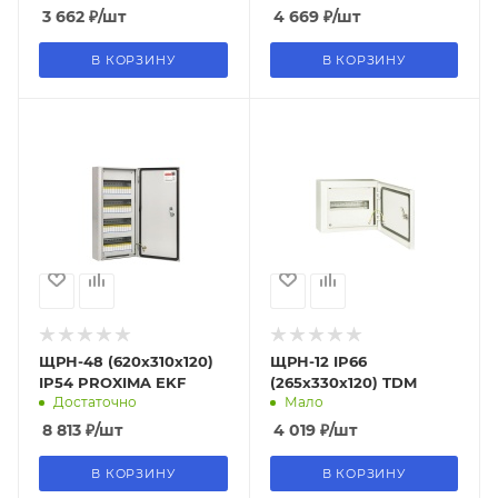
3 662
₽
/шт
4 669
₽
/шт
В КОРЗИНУ
В КОРЗИНУ
ЩРН-48 (620х310х120)
ЩРН-12 IP66
IP54 PROXIMA EKF
(265х330х120) TDM
Достаточно
Мало
8 813
₽
/шт
4 019
₽
/шт
В КОРЗИНУ
В КОРЗИНУ