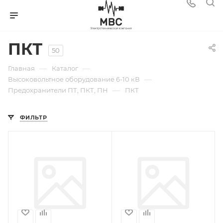
ПКТ
50
—
—
Главная
Каталог
—
Высоковольтное оборудование 6-10 кВ
—
Предохранители ПТ, ПКТ, ПН
ПКТ
ФИЛЬТР