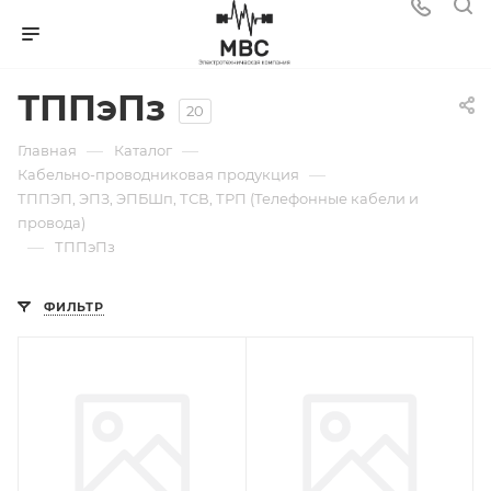
ТППэПз
20
—
—
Главная
Каталог
—
Кабельно-проводниковая продукция
ТППЭП, ЭПЗ, ЭПБШп, ТСВ, ТРП (Телефонные кабели и
провода)
—
ТППэПз
ФИЛЬТР