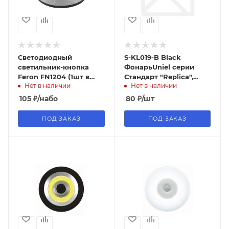
Светодиодный
S-KL019-B Black
светильник-кнопка
ФонарьUniel серии
Feron FN1204 (1шт в
Стандарт "Replica",
Нет в наличии
Нет в наличии
блистере), 2W, белый
черный,пластиковый
корпус, 1LED чтение
105
₽
/набо
80
₽
/шт
книг
ПОД ЗАКАЗ
ПОД ЗАКАЗ