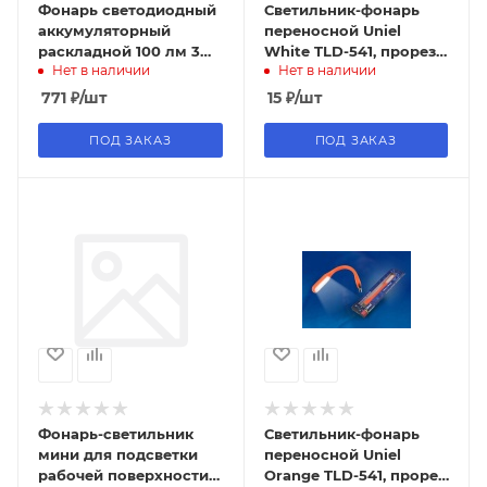
Фонарь светодиодный
Светильник-фонарь
аккумуляторный
переносной Uniel
раскладной 100 лм 3
White TLD-541, прорез.
Нет в наличии
Нет в наличии
ССТ 2700/4000/6500
корпус, 6 LED, питание
диммируемый на
от USB, цвет-белый
771
₽
/шт
15
₽
/шт
магнитном о
ПОД ЗАКАЗ
ПОД ЗАКАЗ
Фонарь-светильник
Светильник-фонарь
мини для подсветки
переносной Uniel
рабочей поверхности
Orange TLD-541, прорез.