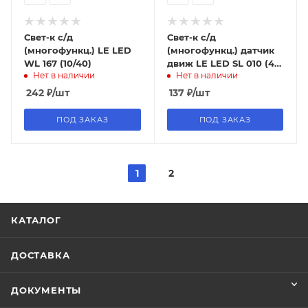
Свет-к с/д
Свет-к с/д
(многофункц.) LE LED
(многофункц.) датчик
WL 167 (10/40)
движ LE LED SL 010 (48)
Нет в наличии
Нет в наличии
выведен из
ассортимента
242
₽
/шт
137
₽
/шт
ПОД ЗАКАЗ
ПОД ЗАКАЗ
1
2
КАТАЛОГ
ДОСТАВКА
ДОКУМЕНТЫ