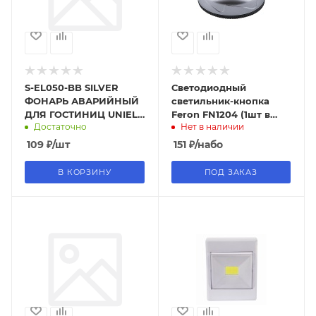
S-EL050-BB SILVER
Светодиодный
ФОНАРЬ АВАРИЙНЫЙ
светильник-кнопка
ДЛЯ ГОСТИНИЦ UNIEL
Feron FN1204 (1шт в
Достаточно
Нет в наличии
СЕРИИ СТАНДАРТ
блистере), 2W, серебро
"EXTRA STANDBY
109
₽
/шт
151
₽
/набо
LIGHT" 1LED снят
В КОРЗИНУ
ПОД ЗАКАЗ