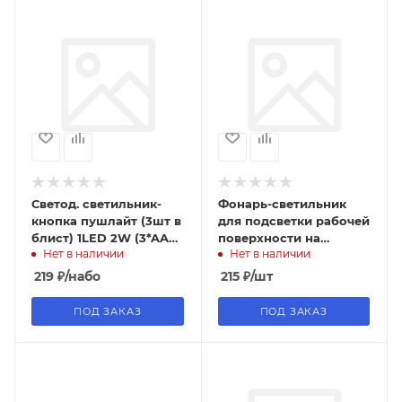
Светод. светильник-
Фонарь-светильник
кнопка пушлайт (3шт в
для подсветки рабочей
блист) 1LED 2W (3*AAA
поверхности на
Нет в наличии
Нет в наличии
в комплект не входят),
батарейках, двойной, с
69*25мм, бел
крючком LT-W3713CL
219
₽
/набо
215
₽
/шт
ПОД ЗАКАЗ
ПОД ЗАКАЗ