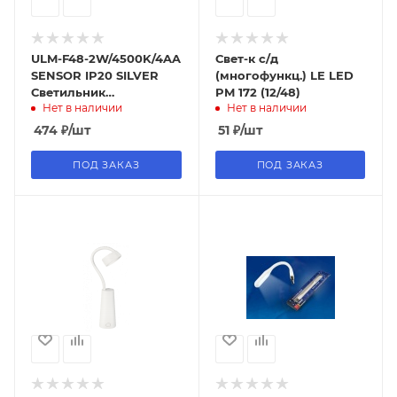
ULM-F48-2W/4500K/4AA
Свет-к с/д
SENSOR IP20 SILVER
(многофункц.) LE LED
Светильник
PM 172 (12/48)
Нет в наличии
Нет в наличии
светодиодный для
мебели с датчиком
474
₽
/шт
51
₽
/шт
движения.
ПОД ЗАКАЗ
ПОД ЗАКАЗ