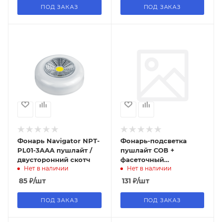
ПОД ЗАКАЗ
ПОД ЗАКАЗ
Фонарь Navigator NPT-
Фонарь-подсветка
PL01-3AАА пушлайт /
пушлайт СОВ +
двусторонний скотч
фасеточный
Нет в наличии
Нет в наличии
рефлектор,
самоклеящееся
85
₽
/шт
131
₽
/шт
основание 3 Вт, 3 х ААА
ПОД ЗАКАЗ
ПОД ЗАКАЗ