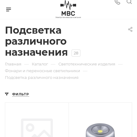
Подсветка
различного
назначения
28
—
—
—
Главная
Каталог
Светотехнические изделия
—
Фонари и переносные светильники
Подсветка различного назначения
ФИЛЬТР