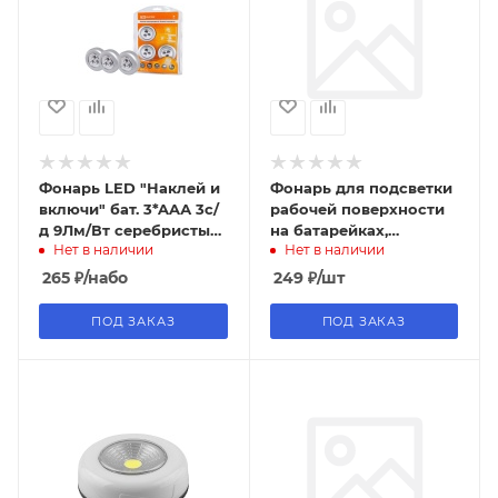
Фонарь LED "Наклей и
Фонарь для подсветки
включи" бат. 3*AAА 3с/
рабочей поверхности
д 9Лм/Вт серебристый
на батарейках,
Нет в наличии
Нет в наличии
3шт/набор TDM
двойной, с крючком и
(24/48наб)
магнитом LT-W1C37H
265
₽
/набо
249
₽
/шт
ПОД ЗАКАЗ
ПОД ЗАКАЗ