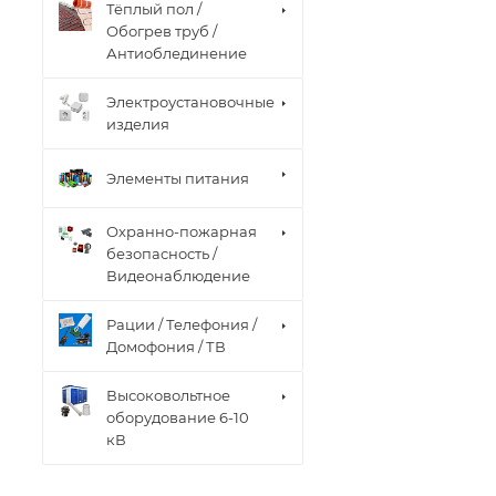
Тёплый пол /
Обогрев труб /
Антиоблединение
Электроустановочные
изделия
Элементы питания
Охранно-пожарная
безопасность /
Видеонаблюдение
Рации / Телефония /
Домофония / ТВ
Высоковольтное
оборудование 6-10
кВ