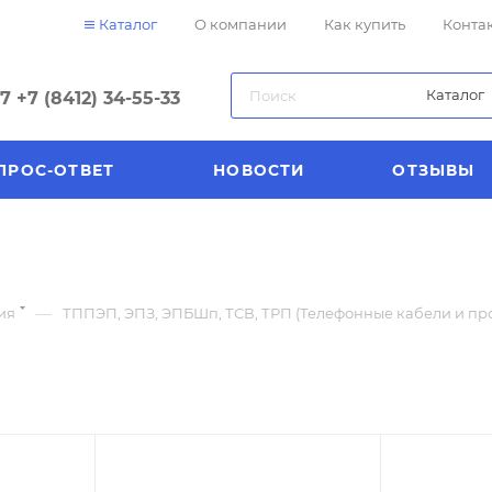
Каталог
О компании
Как купить
Конта
Каталог
57
+7 (8412) 34-55-33
ПРОС-ОТВЕТ
НОВОСТИ
ОТЗЫВЫ
—
ия
ТППЭП, ЭПЗ, ЭПБШп, ТСВ, ТРП (Телефонные кабели и пр