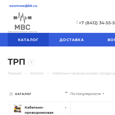
ooomws@bk.ru
+7 (8412) 34-55-
КАТАЛОГ
ДОСТАВКА
ВО
ТРП
7
—
—
Главная
Каталог
Кабельно-проводниковая продукц
По популярности
КАТАЛОГ
Кабельно-
проводниковая