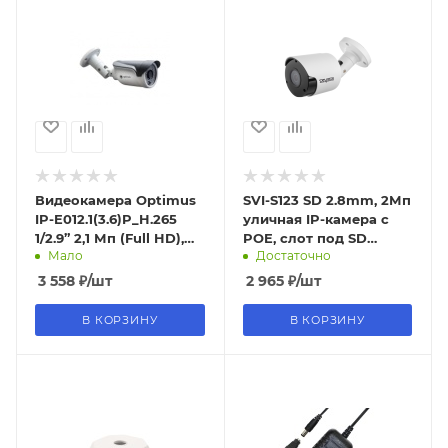
Видеокамера Optimus
SVI-S123 SD 2.8mm, 2Мп
IP-E012.1(3.6)P_H.265
уличная IP-камера с
1/2.9” 2,1 Мп (Full HD),
POE, слот под SD
Мало
Достаточно
SONY IMX323 снят с
карту, цилиндр
производства
3 558
₽
/шт
2 965
₽
/шт
В КОРЗИНУ
В КОРЗИНУ