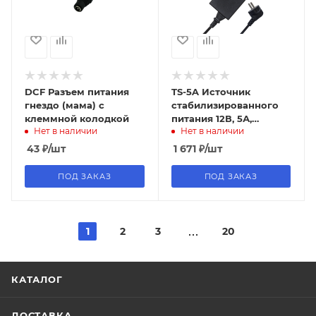
DCF Разъем питания
TS-5A Источник
гнездо (мама) с
стабилизированного
клеммной колодкой
питания 12В, 5А,
Нет в наличии
Нет в наличии
коннектор (клеммная
колодка под винт),
43
₽
/шт
1 671
₽
/шт
TANTOS
ПОД ЗАКАЗ
ПОД ЗАКАЗ
1
2
3
20
КАТАЛОГ
ДОСТАВКА