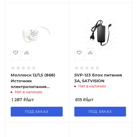
Моллюск 12/1,5 (868)
SVP-123 блок питания
Источник
3А, SATVISION
Нет в наличии
электропитания
Нет в наличии
малогабаритный, 12В,
1.5А
1 287
₽
/шт
615
₽
/шт
ПОД ЗАКАЗ
ПОД ЗАКАЗ