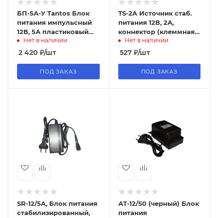
БП-5А-У Tantos Блок
TS-2A Источник стаб.
питания импульсный
питания 12В, 2А,
12В, 5А пластиковый
коннектор (клеммная
Нет в наличии
Нет в наличии
корпус IP56
колодка под винт)
TANTOS
2 420
₽
/шт
527
₽
/шт
ПОД ЗАКАЗ
ПОД ЗАКАЗ
SR-12/5A, Блок питания
АТ-12/50 (черный) Блок
стабилизированный,
питания