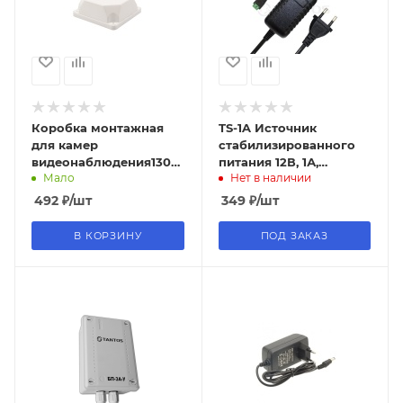
Коробка монтажная
TS-1A Источник
для камер
стабилизированного
видеонаблюдения130х130х50
питания 12В, 1А,
Мало
Нет в наличии
мм REXANT
коннектор (клеммная
колодка под винт),
492
₽
/шт
349
₽
/шт
TANTOS
В КОРЗИНУ
ПОД ЗАКАЗ