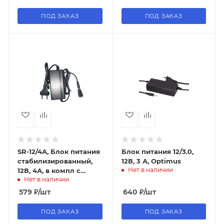
ПОД ЗАКАЗ
ПОД ЗАКАЗ
SR-12/4A, Блок питания
Блок питания 12/3.0,
стабилизированный,
12В, 3 А, Optimus
Нет в наличии
12В, 4А, в компл с
Нет в наличии
разъемом с клеммной
колодкой,Sarmatt
579
₽
/шт
640
₽
/шт
ПОД ЗАКАЗ
ПОД ЗАКАЗ