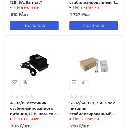
12В, 5А, SarmatT
стабилизированный, 12
Нет в наличии
Нет в наличии
В, ном. ток 5 А,
AccordTec
810
₽
/шт
1 727
₽
/шт
ПОД ЗАКАЗ
ПОД ЗАКАЗ
АТ-12/15 Источник
ST-12/3A, 12В, 3 А, Блок
стабилизированного
питания
питания, 12 В, ном. ток
стабилизированный,
Нет в наличии
Нет в наличии
1.5 А, AccordTec
SPACE TECHNOLOGY
706
₽
/шт
750
₽
/шт