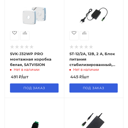
SVK-J32WP PRO
ST-12/2A, 12В, 2 А, Блок
монтажная коробка
питания
белая, SATVISION
стабилизированный,
Нет в наличии
Нет в наличии
SPACE TECHNOLOGY
491
₽
/шт
445
₽
/шт
ПОД ЗАКАЗ
ПОД ЗАКАЗ