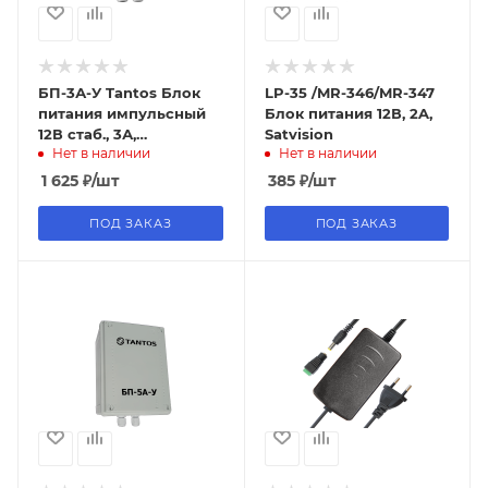
БП-3А-У Tantos Блок
LP-35 /MR-346/MR-347
питания импульсный
Блок питания 12В, 2A,
12В стаб., 3А,
Satvision
Нет в наличии
Нет в наличии
пластиковый корпус,
уличный, IP56
1 625
₽
/шт
385
₽
/шт
ПОД ЗАКАЗ
ПОД ЗАКАЗ