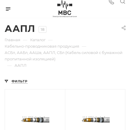
ААПЛ
18
—
—
Главная
Каталог
—
Кабельно-проводниковая продукция
АСБл, ААБл, ААШв, ААПЛ, СБл (Кабель силовой с бумажной
пропитанной изоляцией)
—
ААПЛ
ФИЛЬТР