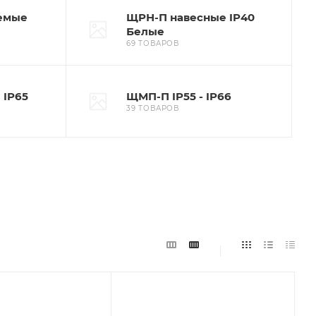
емые
ЩPН-П навесные IP40
Белые
69 ТОВАРОВ
 IP65
ЩМП-П IP55 - IP66
39 ТОВАРОВ