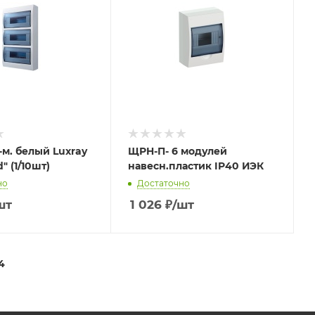
м. белый Luxray
ЩРH-П- 6 модулей
rd" (1/10шт)
навесн.пластик IP40 ИЭК
но
Достаточно
шт
1 026
₽
/шт
4