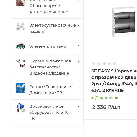
Обогрев труб /
Антиоблединение
Электроустановочные
изделия
Элементы питания
Охранно-пожарная
безопасность /
SE EASY 9 Корпус 
Видеонаблюдение
с прозрачной две
2ряд/24мод, IP40, I
Рации / Телефония /
63А, 2 клеммы
Домофония / ТВ
Достаточно
Высоковольтное
2 336
₽
/шт
оборудование 6-10
кВ