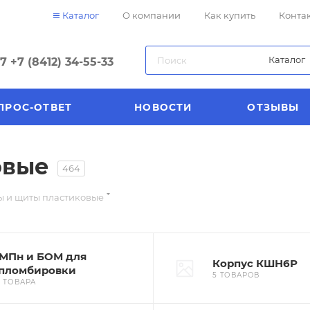
Каталог
О компании
Как купить
Конта
Каталог
57
+7 (8412) 34-55-33
ПРОС-ОТВЕТ
НОВОСТИ
ОТЗЫВЫ
овые
464
ы и щиты пластиковые
МПн и БОМ для
Корпус КШН6Р
пломбировки
5 ТОВАРОВ
2 ТОВАРА