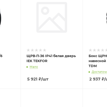
/6
ЩРВ-П-36 IP41 белая дверь
Бокс ЩРН
IEK TEKFOR
навесной 
TDM
Мало
Достаточ
5 921
₽
/шт
2 937
₽
/