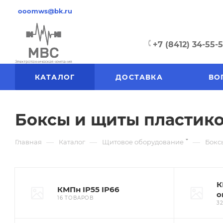
ooomws@bk.ru
+7 (8412) 34-55-
КАТАЛОГ
ДОСТАВКА
ВО
Боксы и щиты пластик
—
—
—
Главная
Каталог
Щитовое оборудование
Бокс
К
КМПн IP55 IP66
о
16 ТОВАРОВ
3