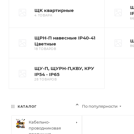
Щ
ЩK квартирные
I
4 ТОВАРА
6
ЩPН-П навесные IP40-41
Щ
Цветные
8
18 ТОВАРОВ
ЩУ-П, ЩУРН-П,КВУ, КРУ
IP54 - IP65
28 ТОВАРОВ
По популярности
КАТАЛОГ
Кабельно-
проводниковая