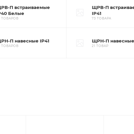
PВ-П встраиваемые
ЩPВ-П встраива
P40 Белые
IP41
6 ТОВАРОВ
73 ТОВАРА
PН-П навесные IP41
ЩPН-П навесные
6 ТОВАРОВ
21 ТОВАР