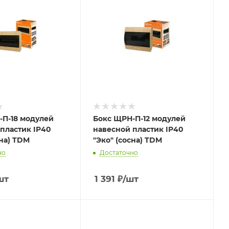
-П-18 модулей
Бокс ЩРН-П-12 модулей
пластик IP40
навесной пластик IP40
сна) TDM
"Эко" (сосна) TDM
но
Достаточно
шт
1 391
₽
/шт