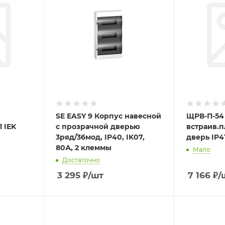
SE EASY 9 Корпус навесной
ЩРВ-П-54
1 IEK
с прозрачной дверью
встраив.п
3ряд/36мод, IP40, IK07,
дверь IP4
80А, 2 клеммы
Мало
Достаточно
3 295
₽
/шт
7 166
₽
/