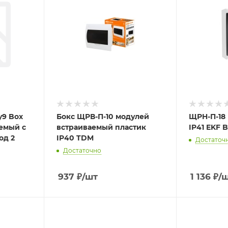
ty9 Box
Бокс ЩРВ-П-10 модулей
ЩРH-П-18 
аемый с
встраиваемый пластик
IP41 EKF B
од 2
IP40 TDM
Достаточ
Достаточно
937
₽
/шт
1 136
₽
/