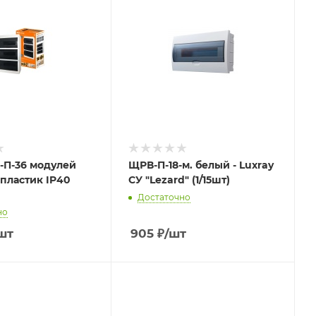
-П-36 модулей
ЩРВ-П-18-м. белый - Luxray
пластик IP40
СУ "Lezard" (1/15шт)
Достаточно
но
шт
905
₽
/шт