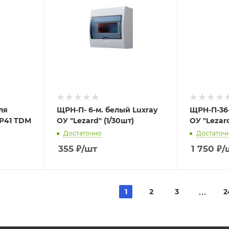
ля
ЩРH-П- 6-м. белый Luxray
ЩРH-П-36-
IP41 TDM
ОУ "Lezard" (1/30шт)
ОУ "Leza
Достаточно
Достаточ
355
₽
/шт
1 750
₽
/
1
2
3
2