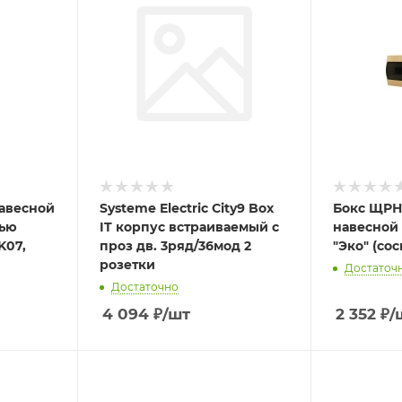
навесной
Systeme Electric City9 Box
Бокс ЩРН
рью
IT корпус встраиваемый с
навесной 
K07,
проз дв. 3ряд/36мод 2
"Эко" (со
розетки
Достаточ
Достаточно
4 094
₽
/шт
2 352
₽
/