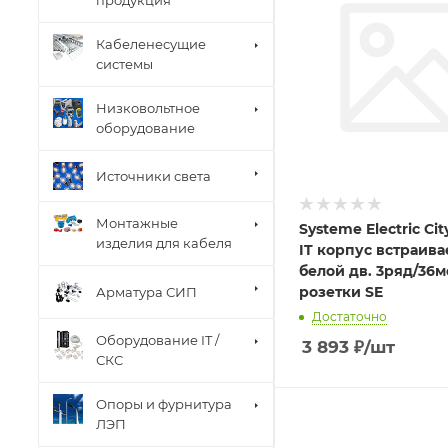
продукция
Кабеленесущие
системы
Низковольтное
оборудование
Источники света
Монтажные
Systeme Electric Ci
изделия для кабеля
IT корпус встраив
белой дв. 3ряд/36м
розетки SE
Арматура СИП
Достаточно
Оборудование IT /
3 893
₽
/шт
СКС
Опоры и фурнитура
ЛЭП