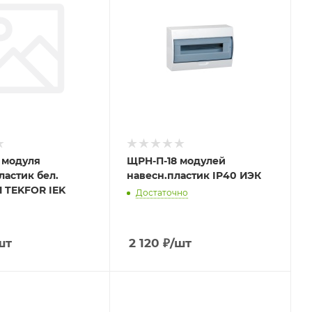
 модуля
ЩРH-П-18 модулей
ластик бел.
навесн.пластик IP40 ИЭК
1 TEKFOR IEK
Достаточно
шт
2 120
₽
/шт