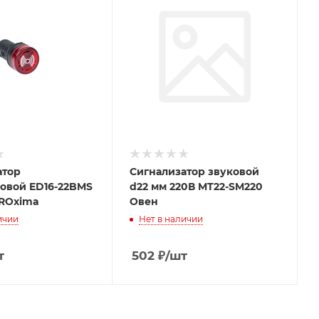
атор
Сигнализатор звуковой
ковой ED16-22BMS
d22 мм 220В MT22-SM220
PROxima
Овен
ичии
Нет в наличии
т
502
₽
/шт