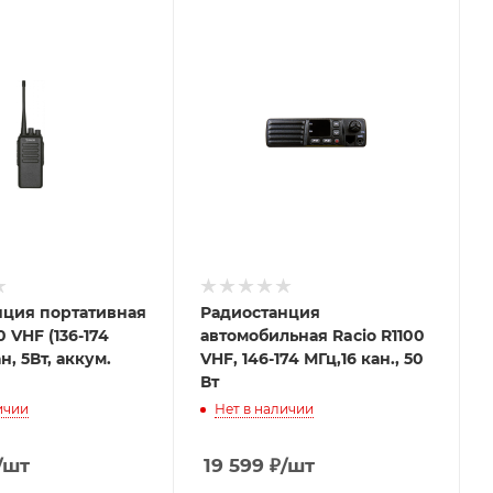
тативная
Радиостанция
 VHF (136-174
автомобильная Racio R1100
ан, 5Вт, аккум.
VHF, 146-174 МГц,16 кан., 50
Вт
ичии
Нет в наличии
/шт
19 599
₽
/шт