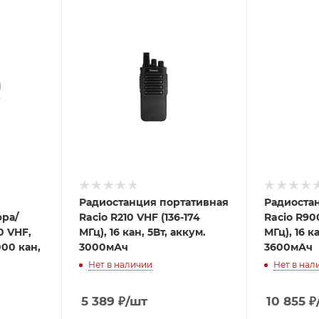
Радиостанция портативная
Радиостанция пор
ра/
Racio R210 VHF (136-174
Racio R900
0 VHF,
МГц), 16 кан, 5Вт, аккум.
МГц), 16 к
000 кан,
3000мАч
3600мАч
Нет в наличии
Нет в нал
5 389
₽
/шт
10 855
₽