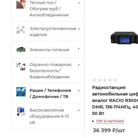
Тёплый пол /
Обогрев труб /
Антиоблединение
Электроустановочные
изделия
Элементы питания
Охранно-пожарная
безопасность /
Видеонаблюдение
Радиостанция
Рации / Телефония
автомобильная циф
/ Домофония / ТВ
аналог RACIO R300
DMR, 136-174МГц, 4
Высоковольтное
50 Вт
оборудование 6-10
Нет в наличии
кВ
36 399
₽
/шт