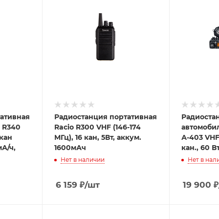
ативная
Радиостанция портативная
Радиоста
o R340
Racio R300 VHF (146-174
автомоби
 кан
МГц), 16 кан, 5Вт, аккум.
А-403 VHF,
А/ч,
1600мАч
кан., 60 В
Нет в наличии
Нет в нал
6 159
₽
/шт
19 900
₽