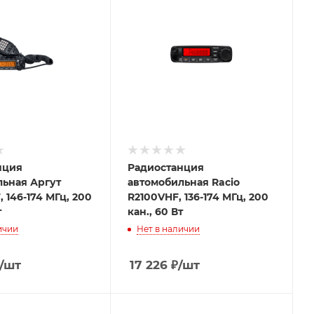
нция
Радиостанция
льная Аргут
автомобильная Racio
 146-174 МГц, 200
R2100VHF, 136-174 МГц, 200
т
кан., 60 Вт
ичии
Нет в наличии
/шт
17 226
₽
/шт