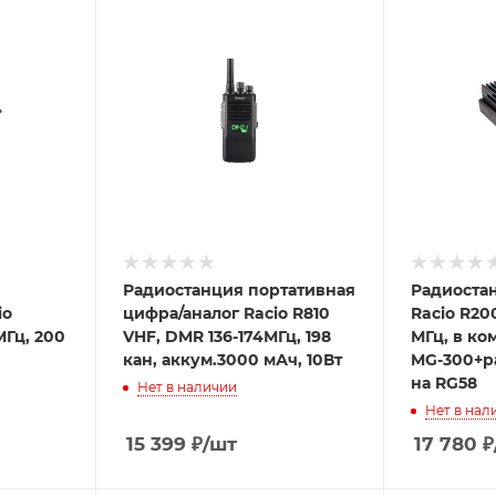
Радиостанция портативная
Радиоста
io
цифра/аналог Racio R810
Racio R20
МГц, 200
VHF, DMR 136-174МГц, 198
МГц, в ко
кан, аккум.3000 мАч, 10Вт
MG-300+р
на RG58
Нет в наличии
Нет в нал
15 399
₽
/шт
17 780
₽