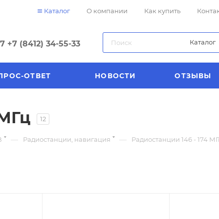
Каталог
О компании
Как купить
Конта
Каталог
57
+7 (8412) 34-55-33
ПРОС-ОТВЕТ
НОВОСТИ
ОТЗЫВЫ
 МГц
12
—
—
В
Радиостанции, навигация
Радиостанции 146 - 174 МГ