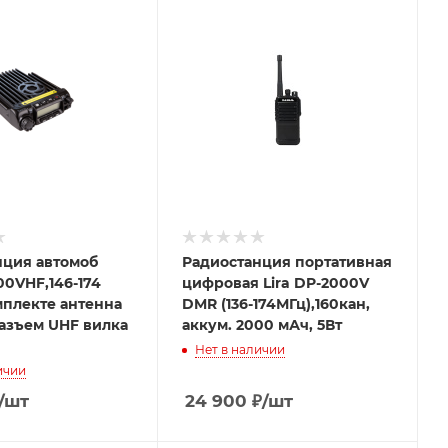
нция автомоб
Радиостанция портативная
00VHF,146-174
цифровая Lira DP-2000V
мплекте антенна
DMR (136-174МГц),160кан,
азъем UHF вилка
аккум. 2000 мАч, 5Вт
Нет в наличии
ичии
/шт
24 900
₽
/шт