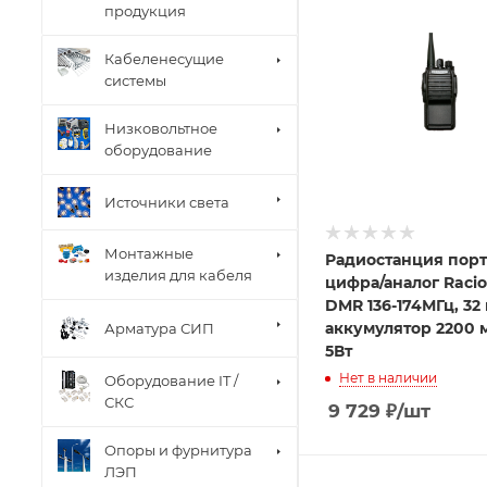
продукция
Кабеленесущие
системы
Низковольтное
оборудование
Источники света
Монтажные
Радиостанция порт
изделия для кабеля
цифра/аналог Raci
DMR 136-174МГц, 32
аккумулятор 2200 м
Арматура СИП
5Вт
Нет в наличии
Оборудование IT /
СКС
9 729
₽
/шт
Опоры и фурнитура
ЛЭП