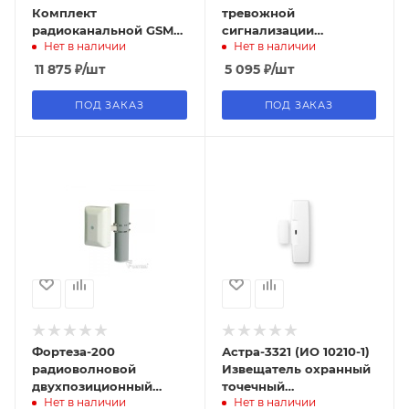
Комплект
тревожной
радиоканальной GSM
сигнализации
Нет в наличии
Нет в наличии
сигнализации
радиоканальный, GSN
11 875
₽
/шт
5 095
₽
/шт
ПОД ЗАКАЗ
ПОД ЗАКАЗ
Фортеза-200
Астра-3321 (ИО 10210-1)
радиоволновой
Извещатель охранный
двухпозиционный
точечный
Нет в наличии
Нет в наличии
извещатель, FORTEZA
магнитоконтактный