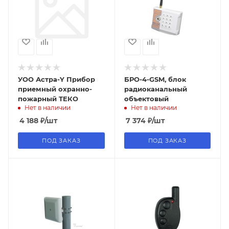
УОО Астра-Y Прибор
БРО-4-GSM, блок
приемный охранно-
радиоканальный
пожарный ТЕКО
объектовый
Нет в наличии
Нет в наличии
4 188
₽
/шт
7 374
₽
/шт
ПОД ЗАКАЗ
ПОД ЗАКАЗ