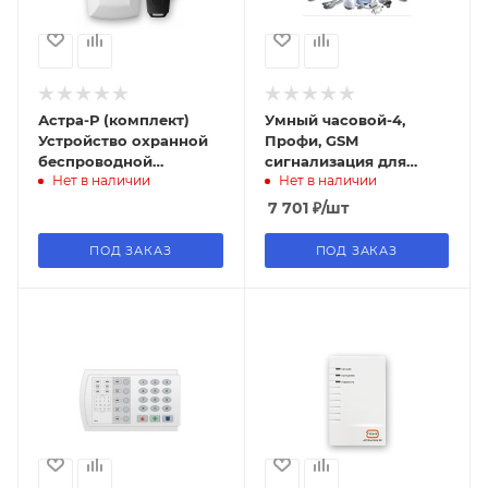
Астра-Р (комплект)
Умный часовой-4,
Устройство охранной
Профи, GSM
беспроводной
cигнализация для
Нет в наличии
Нет в наличии
сигнализации
гаража
7 701
₽
/шт
ПОД ЗАКАЗ
ПОД ЗАКАЗ