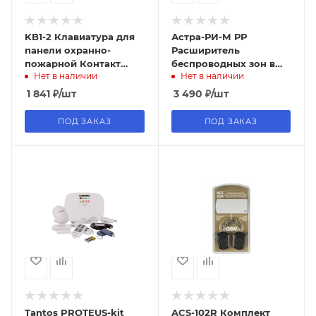
KB1-2 Клавиатура для
Астра-РИ-М РР
панели охранно-
Расширитель
пожарной Контакт
беспроводных зон в
Нет в наличии
Нет в наличии
GSM-5-2
составе систем с
центральным ППКОП
1 841
₽
/шт
3 490
₽
/шт
Астра серии Pro
(Астра-712 Pro,
ПОД ЗАКАЗ
ПОД ЗАКАЗ
Астра-8945 Pro)
Tantos PROTEUS-kit
ACS-102R Комплект