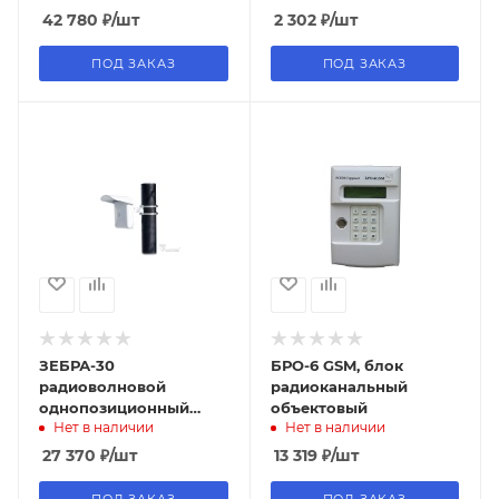
радиоканальный
42 780
₽
/шт
2 302
₽
/шт
ПОД ЗАКАЗ
ПОД ЗАКАЗ
ЗЕБРА-30
БРО-6 GSM, блок
радиоволновой
радиоканальный
однопозиционный
объектовый
Нет в наличии
Нет в наличии
извещатель, FORTEZA
27 370
₽
/шт
13 319
₽
/шт
ПОД ЗАКАЗ
ПОД ЗАКАЗ