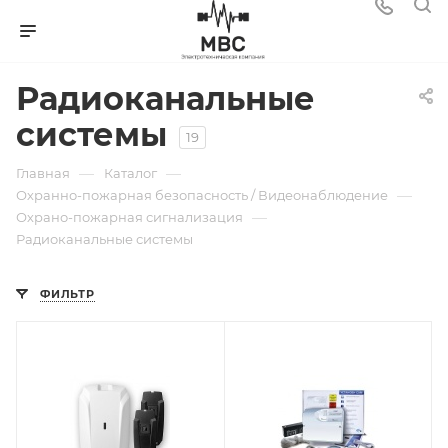
Радиоканальные
системы
19
—
—
Главная
Каталог
—
Охранно-пожарная безопасность / Видеонаблюдение
—
Охрано-пожарная сигнализация
Радиоканальные системы
ФИЛЬТР