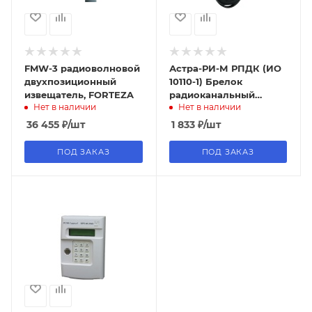
FMW-3 радиоволновой
Астра-РИ-М РПДК (ИО
двухпозиционный
10110-1) Брелок
извещатель, FORTEZA
радиоканальный
Нет в наличии
Нет в наличии
трехкнопочный
36 455
₽
/шт
1 833
₽
/шт
ПОД ЗАКАЗ
ПОД ЗАКАЗ