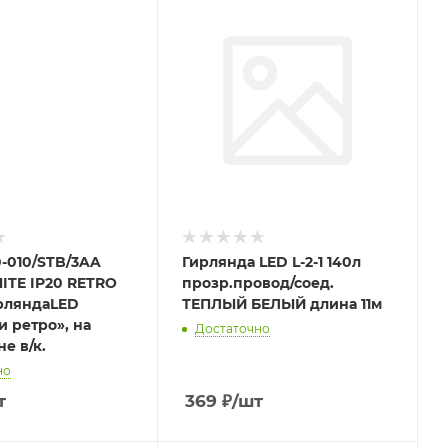
-010/STB/3AA
Гирлянда LED L-2-1 140л
TE IP20 RETRO
прозр.провод/соед.
рляндаLED
ТЕПЛЫЙ БЕЛЫЙ длина 11м
 ретро», на
Достаточно
не в/к.
но
т
369
₽
/шт