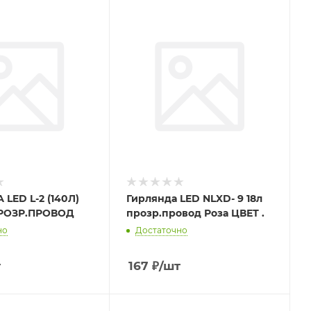
LED L-2 (140Л)
Гирлянда LED NLXD- 9 18л
РОЗР.ПРОВОД
прозр.провод Роза ЦВЕТ .
но
Достаточно
т
167
₽
/шт