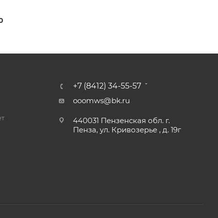
0
+7 (8412) 34-55-57
ooomws@bk.ru
ет
440031 Пензенская обл. г.
Пенза, ул. Кривозерье , д. 19г
и