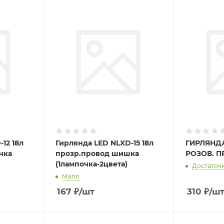
12 18л
Гирлянда LED NLXD-15 18л
ГИРЛЯНДА 
чка
прозр.провод шишка
РОЗОВ. П
(1лампочка-2цвета)
Достаточ
Мало
167
₽
/шт
310
₽
/ш