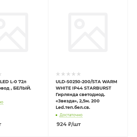
LED L-0 72л
ULD-S0250-200/STA WARM
вод , БЕЛЫЙ.
WHITE IP44 STARBURST
Гирлянда светодиод.
«Звезда», 2,5м. 200
но
Led.теп.бел.св.
Достаточно
т
924
₽
/шт