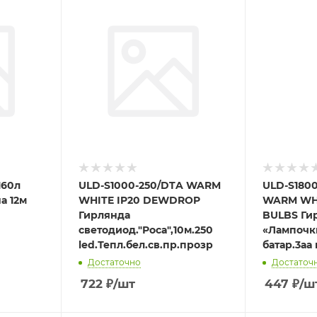
160л
ULD-S1000-250/DTA WARM
ULD-S1800
а 12м
WHITE IP20 DEWDROP
WARM WHI
Гирлянда
BULBS Ги
светодиод."Роса",10м.250
«Лампочки
led.Тепл.бел.св.пр.прозр
батар.3аа 
Достаточно
Достаточ
722
₽
/шт
447
₽
/ш