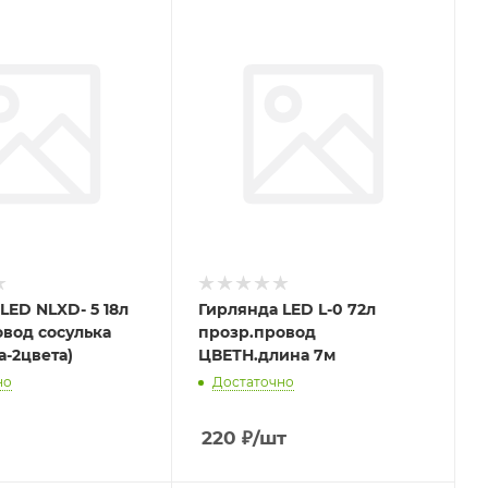
LED NLXD- 5 18л
Гирлянда LED L-0 72л
вод сосулька
прозр.провод
а-2цвета)
ЦВЕТН.длина 7м
но
Достаточно
220
₽
/шт