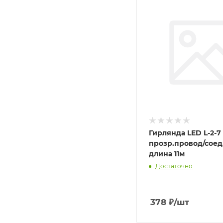
Гирлянда LED L-2-7
прозр.провод/сое
длина 11м
Достаточно
378
₽
/шт