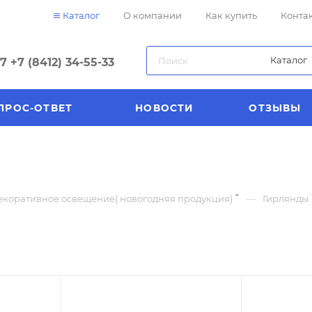
Каталог
О компании
Как купить
Конта
Каталог
57
+7 (8412) 34-55-33
ПРОС-ОТВЕТ
НОВОСТИ
ОТЗЫВЫ
—
екоративное освещение( новогодняя продукция)
Гирлянды