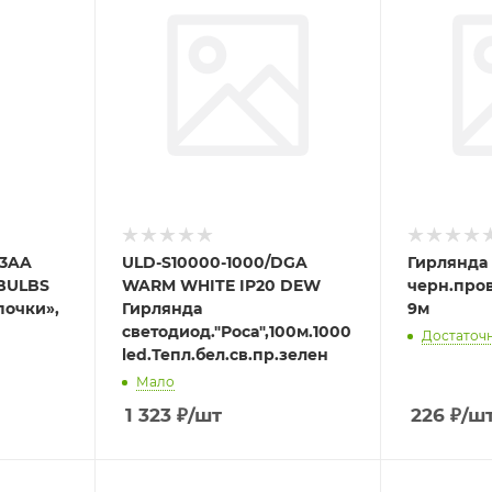
/3AA
ULD-S10000-1000/DGA
Гирлянда 
BULBS
WARM WHITE IP20 DEW
черн.про
почки»,
Гирлянда
9м
светодиод."Роса",100м.1000
Достаточ
led.Тепл.бел.св.пр.зелен
Мало
1 323
₽
/шт
226
₽
/ш