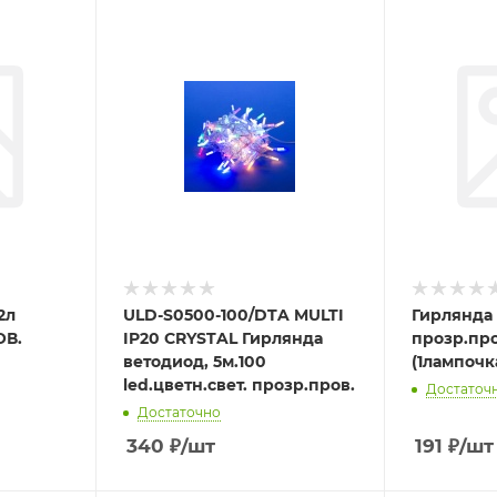
2л
ULD-S0500-100/DTA MULTI
Гирлянда 
ОВ.
IP20 CRYSTAL Гирлянда
прозр.про
ветодиод, 5м.100
(1лампочк
led.цветн.свет. прозр.пров.
Достаточ
Достаточно
340
₽
/шт
191
₽
/шт