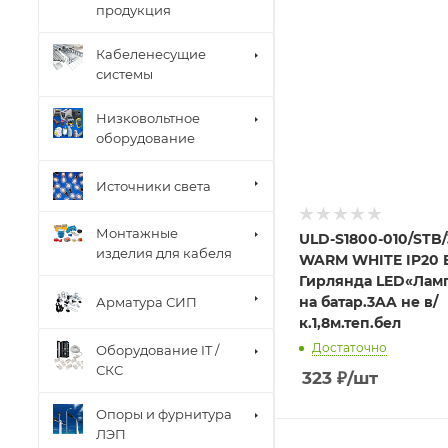
продукция
Кабеленесущие
системы
Низковольтное
оборудование
Источники света
Монтажные
ULD-S1800-010/STB
изделия для кабеля
WARM WHITE IP20 
Гирлянда LED«Лам
на батар.3AA не в/
Арматура СИП
к.1,8м.теп.бел
Достаточно
Оборудование IT /
СКС
323
₽
/шт
Опоры и фурнитура
ЛЭП