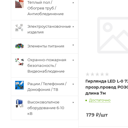
Тёплый пол /
Обогрев труб /
Антиоблединение
Электроустановочные
изделия
Элементы питания
Охранно-пожарная
безопасность /
Видеонаблюдение
Гирлянда LED L-0 7
Рации / Телефония /
прозр.провод РОЗ
Домофония / ТВ
длина 7м
Достаточно
Высоковольтное
оборудование 6-10
кВ
179
₽
/шт