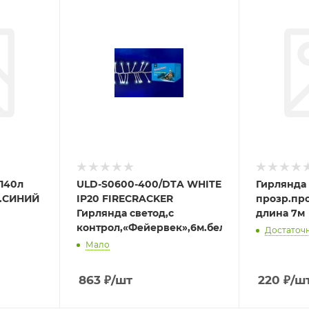
 140л
ULD-S0600-400/DTA WHITE
Гирлянда 
д.СИНИЙ
IP20 FIRECRACKER
прозр.про
Гирлянда светод,с
длина 7м
контрол,«Фейервек»,6м.бел..проз.пров.
Достаточ
Мало
863
₽
/шт
220
₽
/ш