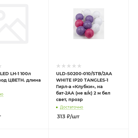
LED LH-1 100л
ULD-S0200-010/STB/2AA
вод ЦВЕТН. длина
WHITE IP20 TANGLES-1
Гирл-а «Клубки», на
бат-2AA (не в/к) 2 м бел
но
свет, прозр
Достаточно
т
313
₽
/шт