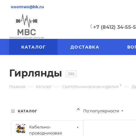
ooomws@bk.ru
+7 (8412) 34-55-
КАТАЛОГ
ДОСТАВКА
ВО
Гирлянды
385
—
—
—
Главная
Каталог
Светотехнические изделия
Д
По популярности
КАТАЛОГ
Кабельно-
проводниковая