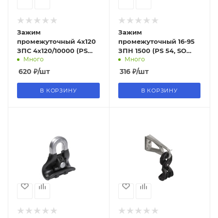
Зажим
Зажим
промежуточный 4х120
промежуточный 16-95
ЗПС 4х120/10000 (PS
ЗПН 1500 (PS 54, SO
Много
Много
4120) ИЭК (1/60шт)
265) ИЭК (80шт)
620
₽
/шт
316
₽
/шт
В КОРЗИНУ
В КОРЗИНУ