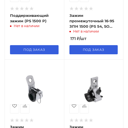
Поддерживающий
Зажим
зажим (PS 1500 P)
промежуточный 16-95
Нет в наличии
ЗПН 1500 (PS 54, SO
Нет в наличии
265) GENERICA
171
₽
/шт
ПОД ЗАКАЗ
ПОД ЗАКАЗ
Зажим
Зажим