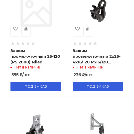
Зажим
Зажим
промежуточный 25-120
промежуточный 2х25-
(PS 2000) Niled
4х16/120 РS16/120
Нет в наличии
Нет в наличии
Импульс
555
₽
/шт
236
₽
/шт
ПОД ЗАКАЗ
ПОД ЗАКАЗ