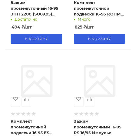
Зажим
Комплект
промежуточный 16-95
промежуточной
ЗПН 2200 (SO69.95)
подвески 16-95 КОПМ
Достаточно
Много
ИЭК (8/80шт)
1500 (ES 1500, SO 260)
ИЭК (25шт)
494
₽
/шт
825
₽
/шт
В КОРЗИНУ
В КОРЗИНУ
Комплект
Зажим
промежуточной
промежуточный 16-95
подвески 16-95 ES
PS 16/95 Импульс