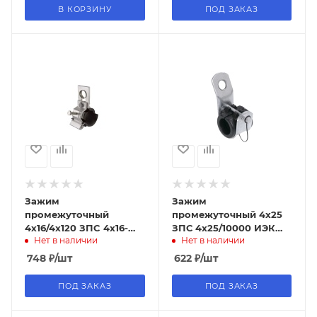
В КОРЗИНУ
ПОД ЗАКАЗ
Зажим
Зажим
промежуточный
промежуточный 4х25
4х16/4x120 ЗПC 4х16-
ЗПС 4х25/10000 ИЭК
Нет в наличии
Нет в наличии
4x120 (PS130, SO130.02)
(5/80шт)
TDM (12/24шт)
748
₽
/шт
622
₽
/шт
ПОД ЗАКАЗ
ПОД ЗАКАЗ