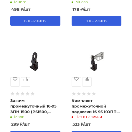
Много
Много
1500M (PS16/95+CF 1500)
Импульс
498
₽
/шт
178
₽
/шт
В КОРЗИНУ
В КОРЗИНУ
Зажим
Комплект
промежуточный 16-95
промежуточной
ЗПН 1500 (PS1500,
подвески 16-95 КОПП
Мало
Нет в наличии
SO260.1) TDM (6/36шт)
1500 (PS1500, SO260)
TDM (1/20шт)
299
₽
/шт
523
₽
/шт