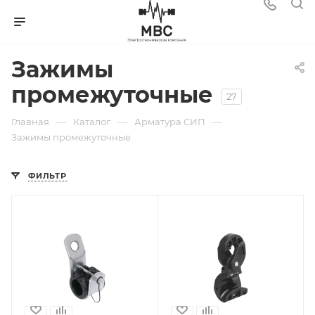
Зажимы
промежуточные
27
—
—
—
Главная
Каталог
Арматура СИП
Зажимы промежуточные
ФИЛЬТР