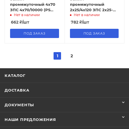
промежуточный 4х70
промежуточный
ЗПС 4х70/10000 (PS
2х25/4х120 ЗПС 2х25-
Нет в наличии
Нет в наличии
470) ИЭК (5/60шт)
4х120/1200/30
(SO140.02) ИЭК (40шт)
662
₽
/шт
782
₽
/шт
ПОД ЗАКАЗ
ПОД ЗАКАЗ
1
2
КАТАЛОГ
ДОСТАВКА
ДОКУМЕНТЫ
НАШИ ПРЕДЛОЖЕНИЯ