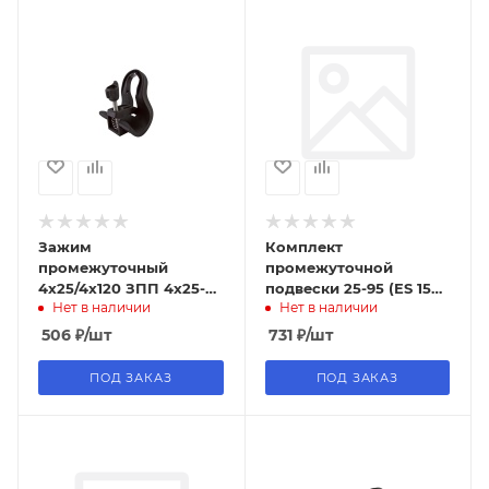
Зажим
Комплект
промежуточный
промежуточной
4х25/4х120 ЗПП 4х25-
подвески 25-95 (ES 1500
Нет в наличии
Нет в наличии
120 (ЗПС, SO270,
) Niled
PSP25/120) TDM
506
₽
/шт
731
₽
/шт
(12/24шт)
ПОД ЗАКАЗ
ПОД ЗАКАЗ