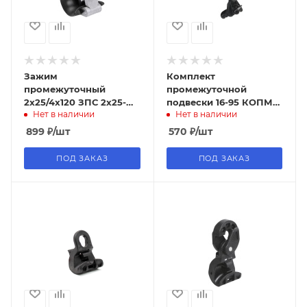
Зажим
Комплект
промежуточный
промежуточной
2х25/4х120 ЗПС 2х25-
подвески 16-95 КОПМ
Нет в наличии
Нет в наличии
4х120/1800/30
1500 ECOLINE
(SO130.02) ИЭК (40шт)
899
₽
/шт
570
₽
/шт
ПОД ЗАКАЗ
ПОД ЗАКАЗ