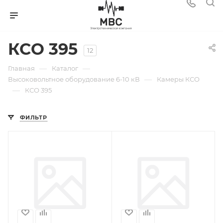
КСО 395
12
—
—
Главная
Каталог
—
Высоковольтное оборудование 6-10 кВ
Камеры КСО
—
КСО 395
ФИЛЬТР