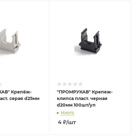
АВ" Крепёж-
"ПРОМРУКАВ" Крепеж-
аст. серая d25мм
клипса пласт. черная
d20мм 100шт/уп
Много
4
₽
/шт