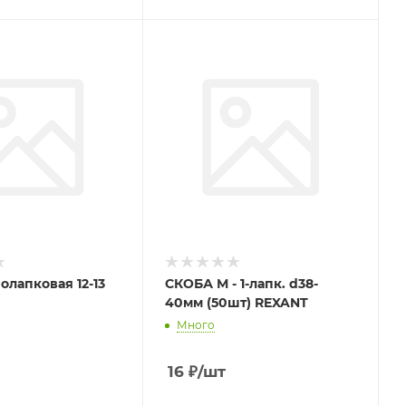
олапковая 12-13
СКОБА М - 1-лапк. d38-
40мм (50шт) REXANT
Много
16
₽
/шт