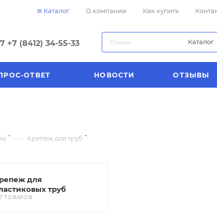
Каталог
О компании
Как купить
Конта
Каталог
57
+7 (8412) 34-55-33
ПРОС-ОТВЕТ
НОВОСТИ
ОТЗЫВЫ
—
бы
Крепеж для труб
репеж для
ластиковых труб
17 ТОВАРОВ