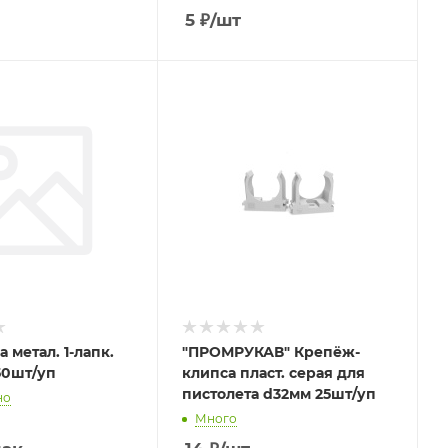
5
₽
/шт
а метал. 1-лапк.
"ПРОМРУКАВ" Крепёж-
50шт/уп
клипса пласт. серая для
пистолета d32мм 25шт/уп
но
Много