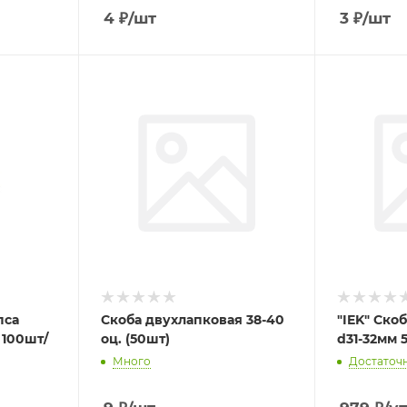
4
₽
/шт
3
₽
/шт
пса
Скоба двухлапковая 38-40
"IEK" Скоб
 100шт/
оц. (50шт)
d31-32мм 
Много
Достаточ