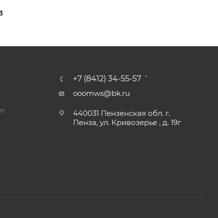
3
+7 (8412) 34-55-57
ooomws@bk.ru
ет
440031 Пензенская обл. г.
Пенза, ул. Кривозерье , д. 19г
и