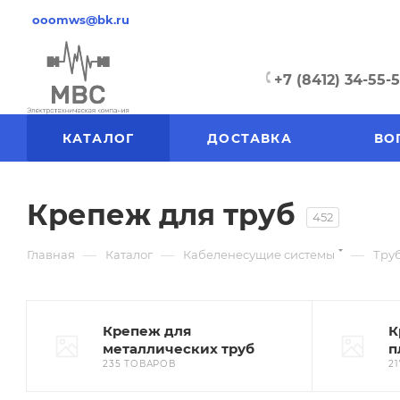
ooomws@bk.ru
+7 (8412) 34-55-
КАТАЛОГ
ДОСТАВКА
ВО
Крепеж для труб
452
—
—
—
Главная
Каталог
Кабеленесущие системы
Тру
Крепеж для
К
металлических труб
п
235 ТОВАРОВ
2