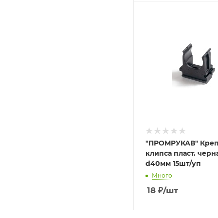
"ПРОМРУКАВ" Кре
клипса пласт. черн
d40мм 15шт/уп
Много
18
₽
/шт