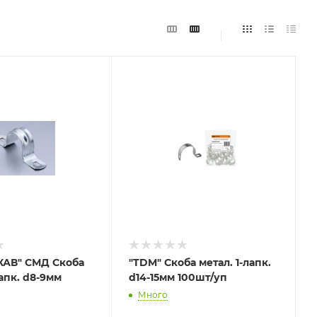
АВ" СМД Скоба
"TDM" Скоба метал. 1-лапк.
лапк. d8-9мм
d14-15мм 100шт/уп
Много