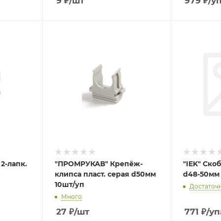
9
₽
/шт
979
₽
/у
 2-лапк.
"ПРОМРУКАВ" Крепёж-
"IEK" Скоб
клипса пласт. серая d50мм
d48-50мм
10шт/уп
Достаточ
Много
27
₽
/шт
771
₽
/уп