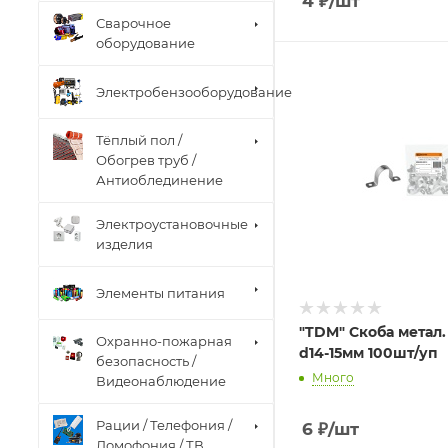
4
₽
/шт
Сварочное
оборудование
Электробензооборудование
Тёплый пол /
Обогрев труб /
Антиоблединение
Электроустановочные
изделия
Элементы питания
"TDM" Скоба метал.
Охранно-пожарная
d14-15мм 100шт/уп
безопасность /
Много
Видеонаблюдение
Рации / Телефония /
6
₽
/шт
Домофония / ТВ