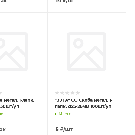
пак
14
₽
/шт
а метал. 1-лапк.
"ЗЭТА" СО Скоба метал. 1-
 50шт/уп
лапк. d25-26мм 100шт/уп
но
Много
ак
5
₽
/шт