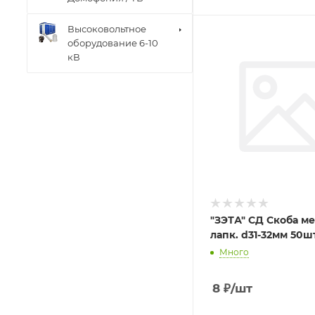
Высоковольтное
оборудование 6-10
кВ
"ЗЭТА" СД Скоба мет
лапк. d31-32мм 50ш
Много
8
₽
/шт