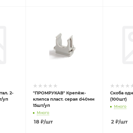
ал. 2-
"ПРОМРУКАВ" Крепёж-
Скоба одн
т/уп
клипса пласт. серая d40мм
(100шт)
15шт/уп
Много
Много
18
₽
/шт
2
₽
/шт