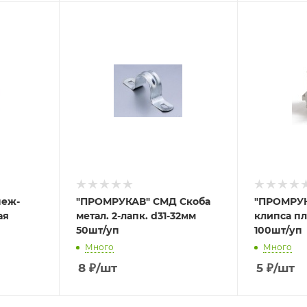
пеж-
"ПРОМРУКАВ" СМД Скоба
"ПРОМРУК
ая
метал. 2-лапк. d31-32мм
клипса пл
50шт/уп
100шт/уп
Много
Много
8
₽
/шт
5
₽
/шт