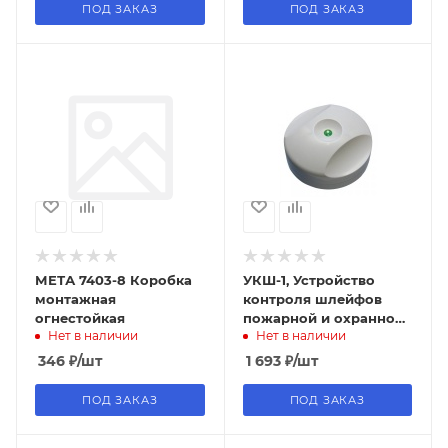
ПОД ЗАКАЗ
ПОД ЗАКАЗ
МЕТА 7403-8 Коробка
УКШ-1, Устройство
монтажная
контроля шлейфов
огнестойкая
пожарной и охранной
Нет в наличии
Нет в наличии
сигнализации
346
₽
/шт
1 693
₽
/шт
ПОД ЗАКАЗ
ПОД ЗАКАЗ