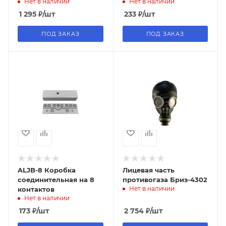
Нет в наличии
Нет в наличии
взрывозащищенная,
Риэлта
1 295
₽
/шт
233
₽
/шт
ПОД ЗАКАЗ
ПОД ЗАКАЗ
ALJB-8 Коробка
Лицевая часть
соединительная на 8
противогаза Бриз-4302
Нет в наличии
контактов
Нет в наличии
173
₽
/шт
2 754
₽
/шт