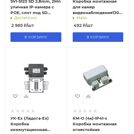
SVI-S123 SD 2.8mm, 2Мп
Коробка монтажная
уличная IP-камера с
для камер
POE, слот под SD
видеонаблюдения130х130х5
Достаточно
Мало
карту, цилиндр
мм REXANT
2 965
₽
/шт
492
₽
/шт
В КОРЗИНУ
В КОРЗИНУ
УК-Ex (Ладога-Ex)
КМ-О (4к)-IP41-s
Коробка
Коробка монтажная
коммутационная
огнестойкая