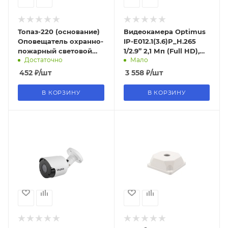
Топаз-220 (основание)
Видеокамера Optimus
Оповещатель охранно-
IP-E012.1(3.6)P_H.265
пожарный световой
1/2.9” 2,1 Мп (Full HD),
Достаточно
Мало
220 В, IP52 TDM,
SONY IMX323 снят с
распродажа
производства
452
₽
/шт
3 558
₽
/шт
В КОРЗИНУ
В КОРЗИНУ