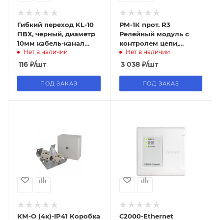
Гибкий переход KL-10
РМ-1К прот. R3
ПВХ, черный, диаметр
Релейный модуль с
10мм кабель-канал
контролем цепи,
Нет в наличии
Нет в наличии
гибкий для перехода
РУБЕЖ
на дверь,длина 400мм
116
₽
/шт
3 038
₽
/шт
ПОД ЗАКАЗ
ПОД ЗАКАЗ
КМ-О (4к)-IP41 Коробка
С2000-Ethernet