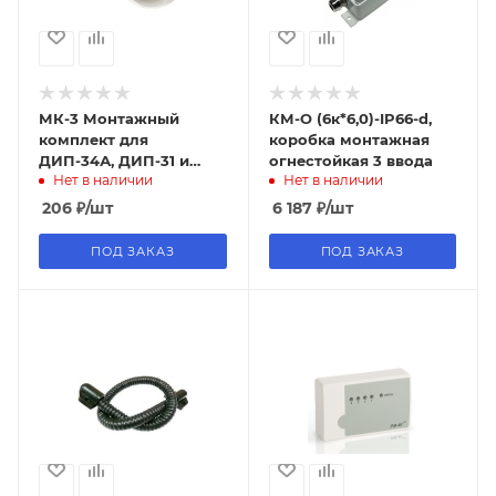
МК-3 Монтажный
КМ-О (6к*6,0)-IP66-d,
комплект для
коробка монтажная
ДИП-34А, ДИП-31 и
огнестойкая 3 ввода
Нет в наличии
Нет в наличии
С2000-ИП
206
₽
/шт
6 187
₽
/шт
ПОД ЗАКАЗ
ПОД ЗАКАЗ