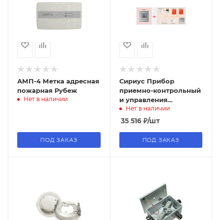
АМП-4 Метка адресная
Сириус Прибор
пожарная Рубеж
приемно-контрольный
Нет в наличии
и управления
Нет в наличии
пожарный, Болид
35 516
₽
/шт
ПОД ЗАКАЗ
ПОД ЗАКАЗ