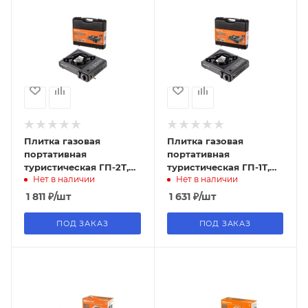
Плитка газовая
Плитка газовая
портативная
портативная
туристическая ГП-2Т,
туристическая ГП-1Т,
Нет в наличии
Нет в наличии
одноконф, 2-а типа
одноконф, кейс, TDM
подключения газа,
1 811
₽
/шт
1 631
₽
/шт
кейс, TDM
ПОД ЗАКАЗ
ПОД ЗАКАЗ