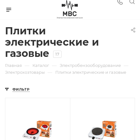
Плитки
электрические и
газовые
17
—
—
—
Главная
Каталог
Электробензооборудование
—
Электрохозтовары
Плитки электрические и газовые
ФИЛЬТР