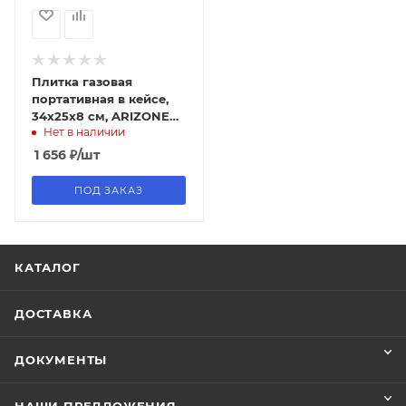
Плитка газовая
портативная в кейсе,
34x25x8 см, ARIZONE
Нет в наличии
(адаптер на большие
баллоны, инфрак
1 656
₽
/шт
конфорка
ПОД ЗАКАЗ
КАТАЛОГ
ДОСТАВКА
ДОКУМЕНТЫ