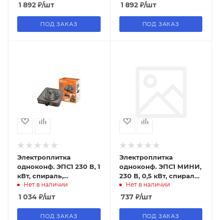
1 892
₽
/шт
1 892
₽
/шт
ПОД ЗАКАЗ
ПОД ЗАКАЗ
Электроплитка
Электроплитка
одноконф. ЭПС1 230 В, 1
одноконф. ЭПС1 МИНИ,
кВт, спираль,
230 В, 0,5 кВт, спираль,
Нет в наличии
Нет в наличии
коричневая, TDM
белая, TDM
1 034
₽
/шт
737
₽
/шт
ПОД ЗАКАЗ
ПОД ЗАКАЗ