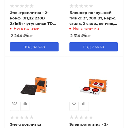
Электроплитка - 2-
Блендер погружной
конф. ЭПД2 230В
"Микс 3", 700 Вт, нерж.
2х1кВт чугун.диск TDM
сталь, 2 скор., венчик,
Нет в наличии
Нет в наличии
(1/6шт)
чаша -
измельчитель,TDM
2 244
₽
/шт
2 314
₽
/шт
ПОД ЗАКАЗ
ПОД ЗАКАЗ
Электроплитка
Электроплитка - 2-