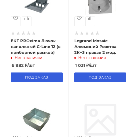
EKF PROxima Лючок
Legrand Mosaic
напольный C-Line 12 (с
Алюминий Розетка
приборной рамкой)
2К+3 правая 2 мод.
Нет в наличии
Нет в наличии
6 982
₽
/шт
1 031
₽
/шт
ПОД ЗАКАЗ
ПОД ЗАКАЗ