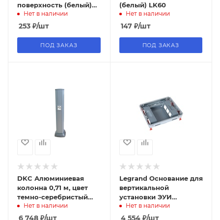
поверхность (белый)
(белый) LK60
Нет в наличии
Нет в наличии
LK45
253
₽
/шт
147
₽
/шт
ПОД ЗАКАЗ
ПОД ЗАКАЗ
DKC Алюминиевая
Legrand Основание для
колонна 0,71 м, цвет
вертикальной
темно-серебристый
установки ЭУИ
Нет в наличии
Нет в наличии
металлик
фиксированные
стандартное
6 748
₽
/шт
4 554
₽
/шт