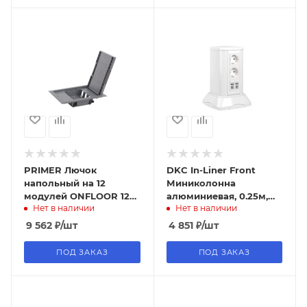
PRIMER Лючок
DKC In-Liner Front
напольный на 12
Миниколонна
модулей ONFLOOR 12
алюминиевая, 0.25м,
Нет в наличии
Нет в наличии
IEK
цвет белый
9 562
₽
/шт
4 851
₽
/шт
ПОД ЗАКАЗ
ПОД ЗАКАЗ