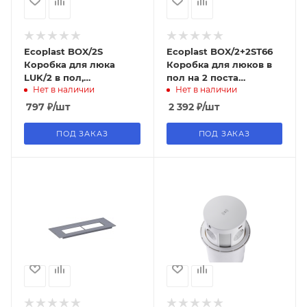
Ecoplast BOX/2S
Ecoplast BOX/2+2ST66
Коробка для люка
Коробка для люков в
LUK/2 в пол,
пол на 2 поста
Нет в наличии
Нет в наличии
металлическая для
(45х45мм)+2 модуля
заливки в бетон
(45х22,5) (70025),
797
₽
/шт
2 392
₽
/шт
пласти
ПОД ЗАКАЗ
ПОД ЗАКАЗ