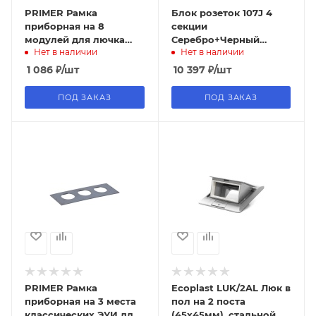
PRIMER Рамка
Блок розеток 107J 4
приборная на 8
секции
модулей для лючка
Серебро+Черный
Нет в наличии
Нет в наличии
ONFLOOR 24 IEK
Полуавтоматический
d=120мм 2 USB + 2 RJ-
1 086
₽
/шт
10 397
₽
/шт
45 Mebax
ПОД ЗАКАЗ
ПОД ЗАКАЗ
PRIMER Рамка
Ecoplast LUK/2AL Люк в
приборная на 3 места
пол на 2 поста
классических ЭУИ для
(45х45мм), стальной