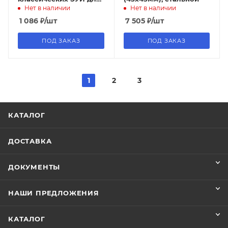
Нет в наличии
Нет в наличии
лючка ONFLOOR 24 IEK
1 086
₽
/шт
7 505
₽
/шт
ПОД ЗАКАЗ
ПОД ЗАКАЗ
1
2
3
КАТАЛОГ
ДОСТАВКА
ДОКУМЕНТЫ
НАШИ ПРЕДЛОЖЕНИЯ
КАТАЛОГ