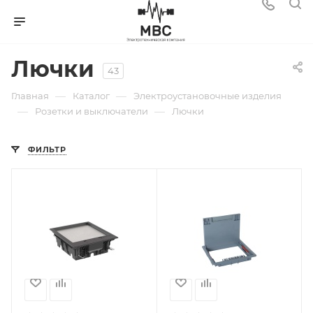
Лючки
43
—
—
Главная
Каталог
Электроустановочные изделия
—
—
Розетки и выключатели
Лючки
ФИЛЬТР