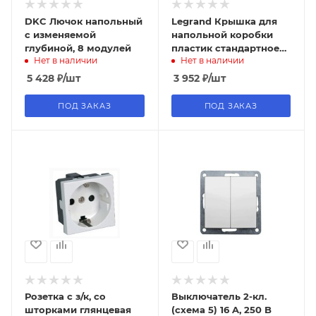
DKC Лючок напольный
Legrand Крышка для
c изменяемой
напольной коробки
глубиной, 8 модулей
пластик стандартное
Нет в наличии
Нет в наличии
исполнение 12/18
модулей
5 428
₽
/шт
3 952
₽
/шт
ПОД ЗАКАЗ
ПОД ЗАКАЗ
Розетка с з/к, со
Выключатель 2-кл.
шторками глянцевая
(схема 5) 16 A, 250 B