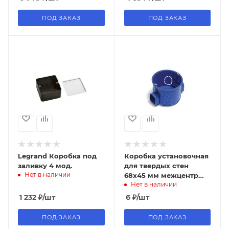
исполнение 2х6 мод
ПОД ЗАКАЗ
ПОД ЗАКАЗ
Legrand Коробка под
Коробка установочная
заливку 4 мод.
для твердых стен
Нет в наличии
68x45 мм межцентр
Нет в наличии
71мм, IP20
1 232
₽
/шт
6
₽
/шт
ПОД ЗАКАЗ
ПОД ЗАКАЗ