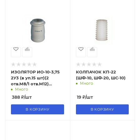
ИЗОЛЯТОР ИО-10-3,75
КОЛПАЧОК КП-22
2У3 (в уп.15 шт)(2
(ШФ-10, ШФ-20, ШС-10)
Много
отв.М8/1 отв.М12)
Много
опорный керамика
388
₽
/шт
19
₽
/шт
В КОРЗИНУ
В КОРЗИНУ