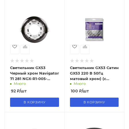
Светильник GX53
Светильник GX53 Сатин
Черный хром Navigator
GX53 220 В 50Гц
71 281 NGX-R1-005-
матовый хром) (с
Много
Много
GX53(Черный хром)
термокольцом, инд
упак) Фарлайт
92
₽
/шт
100
₽
/шт
В КОРЗИНУ
В КОРЗИНУ