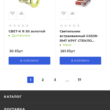
СВЕТ-К R 50 золотой
Светильник
Достаточно
встраиваемый GX53R-
RMT КРУГ СТЕКЛО
Мало
матовый под лампу
GX53 IN HOME
30
₽
/шт
261
₽
/шт
В КОРЗИНУ
В КОРЗИНУ
1
2
3
17
КАТАЛОГ
ДОСТАВКА