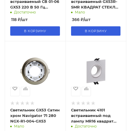
встраиваемый СВ 01-06
встраиваемый GX53R-
GX53 220 В 50 Гц
SMR КВАДРАТ СТЕКЛО
Достаточно
Мало
золото TDM
зеркальный под лампу
GX53 IN HOME
118
₽
/шт
366
₽
/шт
В КОРЗИНУ
В КОРЗИНУ
Светильник GX53 Сатин
Светильник 4101
хром Navigator 71 280
встраиваемый под
NGX-R1-004-GX53
лампу MR16 квадрат
Мало
Достаточно
пластиковый белый