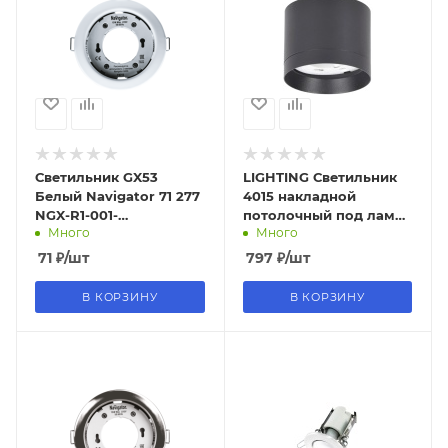
Светильник GX53
LIGHTING Светильник
Белый Navigator 71 277
4015 накладной
NGX-R1-001-
потолочный под лампу
Много
Много
GX53(Белый)
GX53 черный IEK
71
₽
/шт
797
₽
/шт
В КОРЗИНУ
В КОРЗИНУ