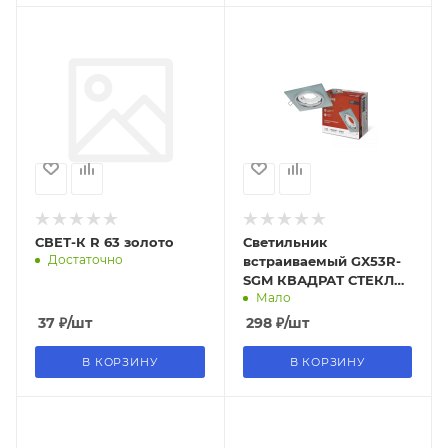
СВЕТ-К R 63 золото
Светильник
Достаточно
встраиваемый GX53R-
SGM КВАДРАТ СТЕКЛО
Мало
матовый под лампу
GX53 IN HOME
37
₽
/шт
298
₽
/шт
В КОРЗИНУ
В КОРЗИНУ