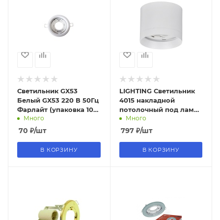
Светильник GX53
LIGHTING Светильник
Белый GX53 220 В 50Гц
4015 накладной
Фарлайт (упаковка 10
потолочный под лампу
Много
Много
шт.)
GX53 белый IEK
70
₽
/шт
797
₽
/шт
В КОРЗИНУ
В КОРЗИНУ