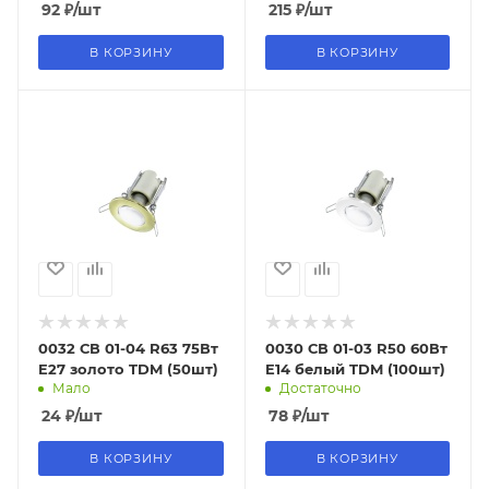
IEK
92
₽
/шт
215
₽
/шт
В КОРЗИНУ
В КОРЗИНУ
0032 СВ 01-04 R63 75Вт
0030 СВ 01-03 R50 60Вт
E27 золото TDM (50шт)
E14 белый TDM (100шт)
Мало
Достаточно
24
₽
/шт
78
₽
/шт
В КОРЗИНУ
В КОРЗИНУ