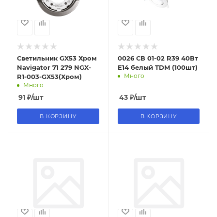
Светильник GX53 Хром
0026 СВ 01-02 R39 40Вт
Navigator 71 279 NGX-
E14 белый TDM (100шт)
Много
R1-003-GX53(Хром)
Много
91
₽
/шт
43
₽
/шт
В КОРЗИНУ
В КОРЗИНУ