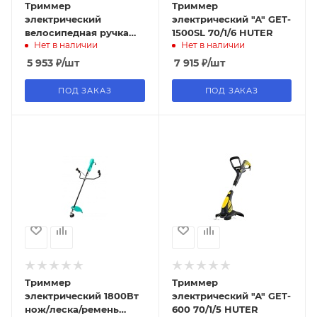
Триммер
Триммер
электрический
электрический "А" GET-
велосипедная ручка
1500SL 70/1/6 HUTER
Нет в наличии
Нет в наличии
разъемный вал леска
нож 2500Вт ГКС-3525
5 953
₽
/шт
7 915
₽
/шт
СОЮЗ
ПОД ЗАКАЗ
ПОД ЗАКАЗ
Триммер
Триммер
электрический 1800Вт
электрический "А" GET-
нож/леска/ремень
600 70/1/5 HUTER