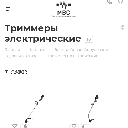
Триммеры
электрические
10
—
—
—
Главная
Каталог
Электробензооборудование
—
Садовая техника
Триммеры электрические
ФИЛЬТР