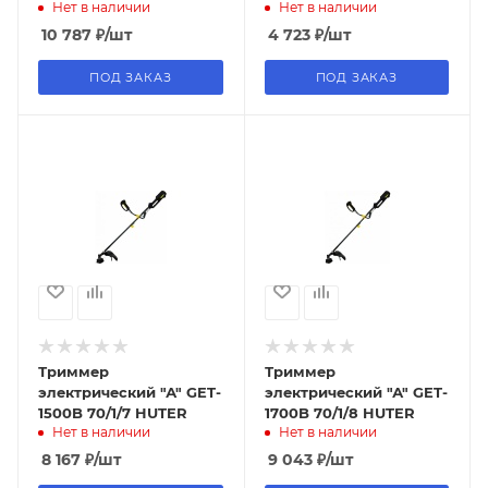
Нет в наличии
Нет в наличии
GT1800BS Sturm!
10 787
₽
/шт
4 723
₽
/шт
ПОД ЗАКАЗ
ПОД ЗАКАЗ
Триммер
Триммер
электрический "А" GET-
электрический "А" GET-
1500B 70/1/7 HUTER
1700B 70/1/8 HUTER
Нет в наличии
Нет в наличии
8 167
₽
/шт
9 043
₽
/шт