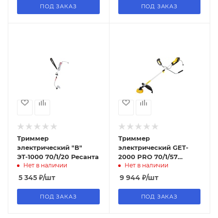
ПОД ЗАКАЗ
ПОД ЗАКАЗ
Триммер
Триммер
электрический "В"
электрический GET-
ЭТ-1000 70/1/20 Ресанта
2000 PRO 70/1/57
Нет в наличии
Нет в наличии
HUTER
5 345
₽
/шт
9 944
₽
/шт
ПОД ЗАКАЗ
ПОД ЗАКАЗ