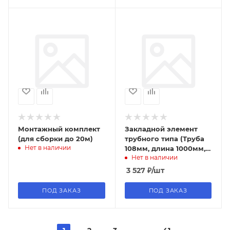
Монтажный комплект
Закладной элемент
(для сборки до 20м)
трубного типа (Труба
Нет в наличии
108мм, длина 1000мм,
Нет в наличии
(без косынок)
3 527
₽
/шт
ПОД ЗАКАЗ
ПОД ЗАКАЗ