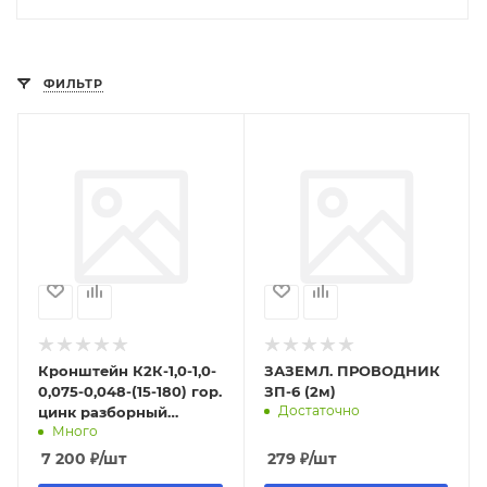
ФИЛЬТР
Кронштейн К2К-1,0-1,0-
ЗАЗЕМЛ. ПРОВОДНИК
0,075-0,048-(15-180) гор.
ЗП-6 (2м)
Достаточно
цинк разборный
Много
(граната 2 трубы без
юбки)
7 200
₽
/шт
279
₽
/шт