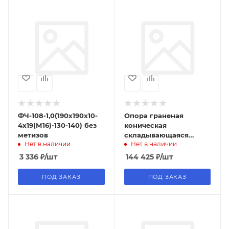
ФЧ-108-1,0(190х190х10-
Опора граненая
4х19(М16)-130-140) без
коническая
метизов
складывающаяся
Нет в наличии
Нет в наличии
ОГКС-16 г.ц.
3 336
₽
/шт
144 425
₽
/шт
ПОД ЗАКАЗ
ПОД ЗАКАЗ