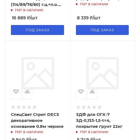
Нет в наличии
(114/89/76/60) г.ц.+п.о.
Нет в наличии
RAL7011 матовый серый
16 889
₽
/шт
8 339
₽
/шт
ПОД ЗАКАЗ
ПОД ЗАКАЗ
СпецСвет Стрит DEC5
ЗДФ для ОГК-7
декоративное
ЗД-0,133-1,5-t=4,
основание 0.8м черное
покрытие грунт 22кг
Нет в наличии
Нет в наличии
9 940
₽
/шт
5 749
₽
/шт