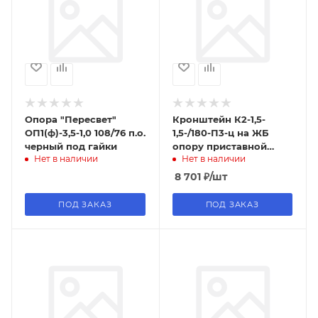
Опора "Пересвет"
Кронштейн К2-1,5-
ОП1(ф)-3,5-1,0 108/76 п.о.
1,5-/180-П3-ц на ЖБ
черный под гайки
опору приставной
Нет в наличии
Нет в наличии
двойной
8 701
₽
/шт
ПОД ЗАКАЗ
ПОД ЗАКАЗ