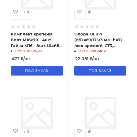
Комплект крепежа
Опора ОГК-7
Болт М16x70 - 4шт.
(d/D=69/135/3 мм. h=7)
Гайка М16 - 8шт. Шайба
люк врезной, СТ3,
Нет в наличии
Нет в наличии
М16 - 8 шт. кл. пр 5.8
гор.цинк, 57кг
цинк
472
₽
/шт
22 051
₽
/шт
ПОД ЗАКАЗ
ПОД ЗАКАЗ