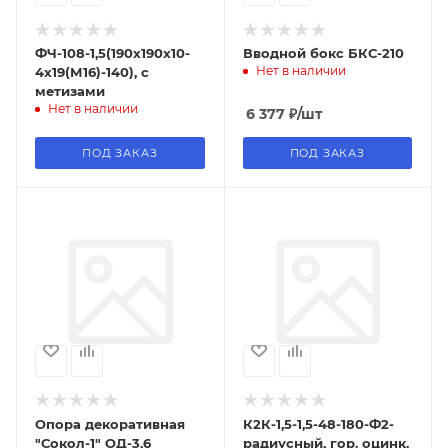
ФЧ-108-1,5(190х190х10-
Вводной бокс БКС-210
Нет в наличии
4х19(М16)-140), с
метизами
Нет в наличии
6 377
₽
/шт
ПОД ЗАКАЗ
ПОД ЗАКАЗ
Опора декоративная
К2К-1,5-1,5-48-180-Ф2-
"Сокол-1" ОД-3,6
радиусный, гор. оцинк.