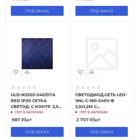
ПОД ЗАКАЗ
ПОД ЗАКАЗ
ULD-N2520-240/DTA
СВЕТОДИОД.СЕТЬ LED-
RED IP20 СЕТКА
SNL-С-180-240V-B
СВЕТОД. С КОНТР. 2,5Х2
2,5х1,2М С
Нет в наличии
Нет в наличии
м, КРАСНАЯ
КОНТРОЛ.ПРОЗРАЧ.ПРОВО
987
₽
/шт
2 707
₽
/шт
ПОД ЗАКАЗ
ПОД ЗАКАЗ