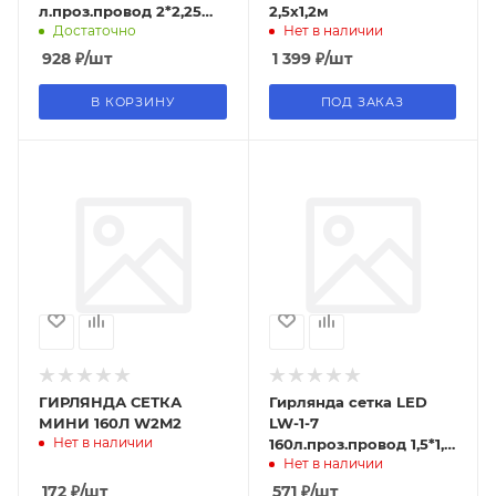
л.проз.провод 2*2,25
2,5х1,2м
Достаточно
Нет в наличии
цветн..
928
₽
/шт
1 399
₽
/шт
В КОРЗИНУ
ПОД ЗАКАЗ
ГИРЛЯНДА СЕТКА
Гирлянда сетка LED
МИНИ 160Л W2M2
LW-1-7
Нет в наличии
160л.проз.провод 1,5*1,5
Нет в наличии
СИНИЙ
172
₽
/шт
571
₽
/шт