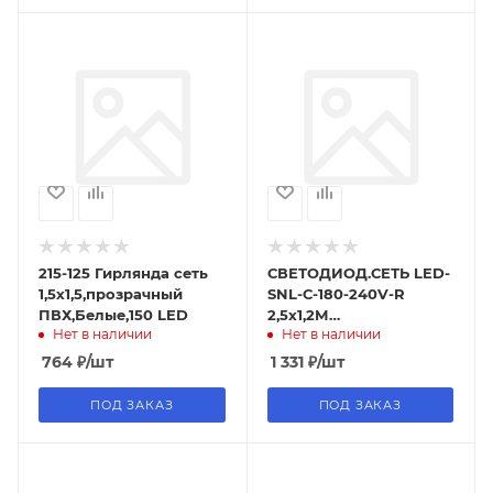
215-125 Гирлянда сеть
СВЕТОДИОД.СЕТЬ LED-
1,5х1,5,прозрачный
SNL-С-180-240V-R
ПВХ,Белые,150 LED
2,5х1,2М
Нет в наличии
Нет в наличии
ПРОЗРАЧ.ПРОВОД
764
₽
/шт
1 331
₽
/шт
ПОД ЗАКАЗ
ПОД ЗАКАЗ