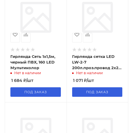
Гирлянда Сеть 1х1,5м,
Гирлянда сетка LED
черный ПВХ, 160 LED
LW-2-7
Мультиколор
200л.проз.провод 2х2
Нет в наличии
Нет в наличии
синий.
1 684
₽
/шт
1 071
₽
/шт
ПОД ЗАКАЗ
ПОД ЗАКАЗ