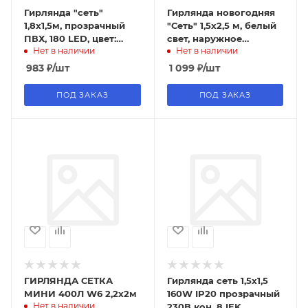
Гирлянда "сеть"
Гирлянда новогодняя
1,8х1,5м, прозрачный
"Сеть" 1,5х2,5 м, белый
ПВХ, 180 LED, цвет:
свет, наружное
Нет в наличии
Нет в наличии
Синий 215-133
использование, IP44,
TDM
983
₽
/шт
1 099
₽
/шт
ПОД ЗАКАЗ
ПОД ЗАКАЗ
ГИРЛЯНДА СЕТКА
Гирлянда сеть 1,5х1,5
МИНИ 400Л W6 2,2х2м
160W IP20 прозрачный
Нет в наличии
230В кон. 8 IEK