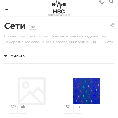
Сети
86
—
—
—
Главная
Каталог
Светотехнические изделия
—
Декоративное освещение( новогодняя продукция)
Сети
ФИЛЬТР