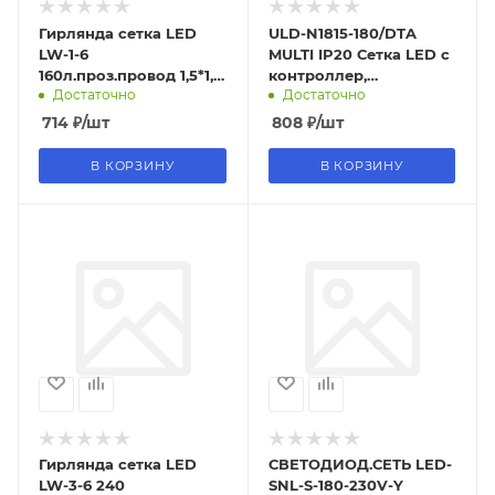
Гирлянда сетка LED
ULD-N1815-180/DTA
LW-1-6
MULTI IP20 Сетка LED с
160л.проз.провод 1,5*1,5
контроллер,
Достаточно
Достаточно
цветн..
1,8х1,5м.180диодов.Разноцв
свет. прозр про
714
₽
/шт
808
₽
/шт
В КОРЗИНУ
В КОРЗИНУ
Гирлянда сетка LED
СВЕТОДИОД.СЕТЬ LED-
LW-3-6 240
SNL-S-180-230V-Y