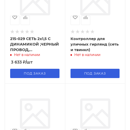
215-029 СЕТЬ 2х1,5 С
Контроллер для
ДИНАМИКОЙ ,ЧЕРНЫЙ
уличных гирлянд (сеть
ПРОВОД,
и твинкл)
Нет в наличии
Нет в наличии
МУЛЬТИКОЛОР
3 633
₽
/шт
ПОД ЗАКАЗ
ПОД ЗАКАЗ