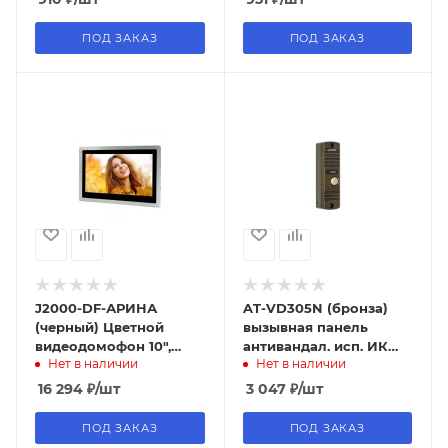
ПОД ЗАКАЗ
ПОД ЗАКАЗ
J2000-DF-АРИНА
AT-VD305N (бронза)
(черный) Цветной
вызывная панель
видеодомофон 10",
антивандал. исп. ИК
Нет в наличии
Нет в наличии
AHD/PAL
подсветка, угол 68
град, AccordTec
16 294
₽
/шт
3 047
₽
/шт
ПОД ЗАКАЗ
ПОД ЗАКАЗ