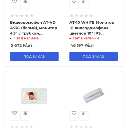
Видеодомофон AT-VD
AT-10 WHITE Монитор
433C (белый), монитор
IP-видеодомофона
4.3" с трубкой,
цветной 10" IPS,
Нет в наличии
Нет в наличии
ACCORDTEC
сенсорный, BAS-IP
5 672
₽
/шт
46 197
₽
/шт
ПОД ЗАКАЗ
ПОД ЗАКАЗ