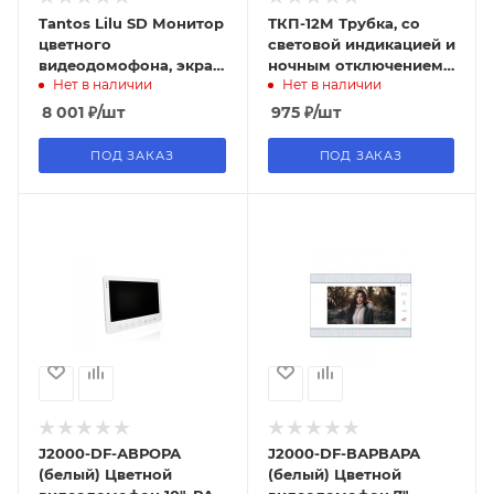
Tantos Lilu SD Монитор
ТКП-12М Трубка, со
цветного
световой индикацией и
видеодомофона, экран
ночным отключением,
Нет в наличии
Нет в наличии
4,3 дюйма, с
Метаком
сенсорными кнопками,
8 001
₽
/шт
975
₽
/шт
с возможность
ПОД ЗАКАЗ
ПОД ЗАКАЗ
J2000-DF-АВРОРА
J2000-DF-ВАРВАРА
(белый) Цветной
(белый) Цветной