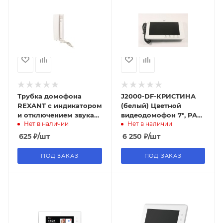
Трубка домофона
J2000-DF-КРИСТИНА
REXANT с индикатором
(белый) Цветной
и отключением звука
видеодомофон 7", PAL,
Нет в наличии
Нет в наличии
RX-347
с механическими
кнопками
625
₽
/шт
6 250
₽
/шт
ПОД ЗАКАЗ
ПОД ЗАКАЗ