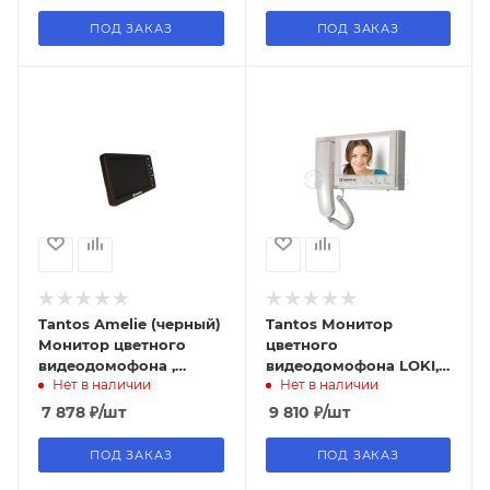
толщины, экран 7
дюймов,
ПОД ЗАКАЗ
ПОД ЗАКАЗ
Tantos Amelie (черный)
Tantos Монитор
Монитор цветного
цветного
видеодомофона ,
видеодомофона LOKI,
Нет в наличии
Нет в наличии
экран 7 дюймов
7"
7 878
₽
/шт
9 810
₽
/шт
ПОД ЗАКАЗ
ПОД ЗАКАЗ