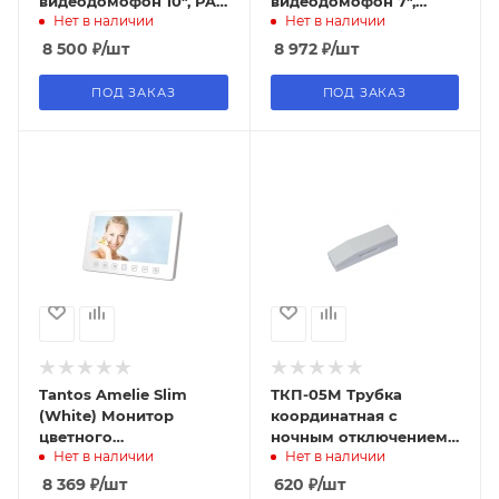
видеодомофон 10", PAL,
видеодомофон 7",
Нет в наличии
Нет в наличии
hands-free
AHD/PAL
8 500
₽
/шт
8 972
₽
/шт
ПОД ЗАКАЗ
ПОД ЗАКАЗ
Tantos Amelie Slim
ТКП-05М Трубка
(White) Монитор
координатная с
цветного
ночным отключением
Нет в наличии
Нет в наличии
видеодомофона
Метаком
уменьшенной
8 369
₽
/шт
620
₽
/шт