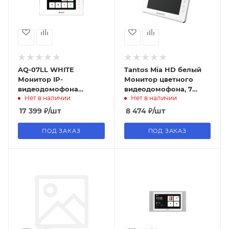
AQ-07LL WHITE
Tantos Mia HD белый
Монитор IP-
Монитор цветного
видеодомофона
видеодомофона, 7
Нет в наличии
Нет в наличии
цветной 7" TFT,
дюймов,
сенсорный, BAS-IP
17 399
₽
/шт
8 474
₽
/шт
ПОД ЗАКАЗ
ПОД ЗАКАЗ