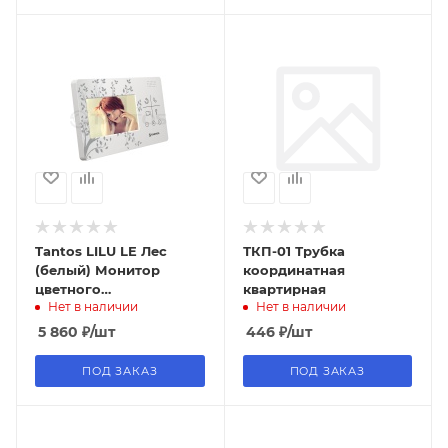
Tantos LILU LE Лес
ТКП-01 Трубка
(белый) Монитор
координатная
цветного
квартирная
Нет в наличии
Нет в наличии
видеодомофона ,
экран 4.3 дюймов
5 860
₽
/шт
446
₽
/шт
ПОД ЗАКАЗ
ПОД ЗАКАЗ