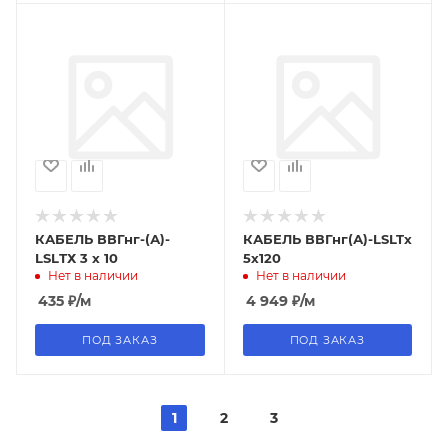
КАБЕЛЬ ВВГнг-(А)-
КАБЕЛЬ ВВГнг(А)-LSLTx
LSLТХ 3 х 10
5х120
Нет в наличии
Нет в наличии
435
₽
/м
4 949
₽
/м
ПОД ЗАКАЗ
ПОД ЗАКАЗ
1
2
3