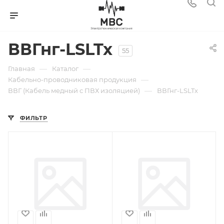
ВВГнг-LSLTx
55
—
—
Главная
Каталог
—
Кабельно-проводниковая продукция
—
ВВГ (Кабель медный с ПВХ изоляцией)
ВВГнг-LSLTx
ФИЛЬТР