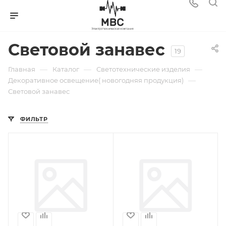
Световой занавес
19
—
—
—
Главная
Каталог
Светотехнические изделия
—
Декоративное освещение( новогодняя продукция)
Световой занавес
ФИЛЬТР