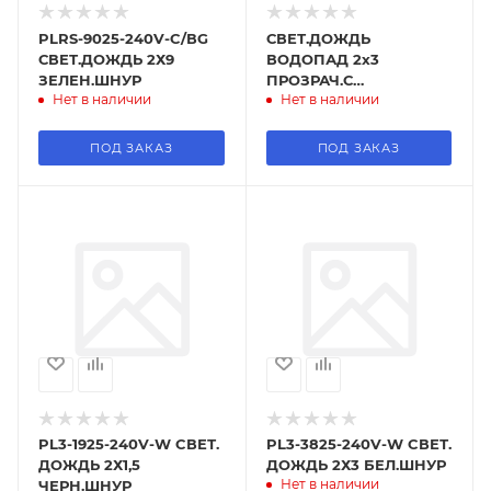
PLRS-9025-240V-C/ВG
СВЕТ.ДОЖДЬ
СВЕТ.ДОЖДЬ 2Х9
ВОДОПАД 2х3
ЗЕЛЕН.ШНУР
ПРОЗРАЧ.С
Нет в наличии
Нет в наличии
КОНТРОЛ.PL3-3820
(T)2{3-240 231-545
ПОД ЗАКАЗ
ПОД ЗАКАЗ
PL3-1925-240V-W CВЕТ.
PL3-3825-240V-W CВЕТ.
ДОЖДЬ 2Х1,5
ДОЖДЬ 2Х3 БЕЛ.ШНУР
Нет в наличии
ЧЕРН.ШНУР