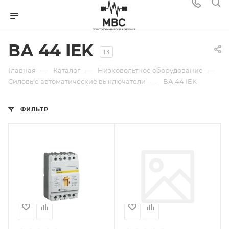
ВА 44 IEK
13
—
—
—
Главная
Каталог
Низковольтное оборудование
—
Силовые автоматические выключатели
ВА 44 IEK
ФИЛЬТР