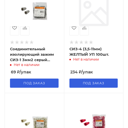
Соединительный
СИЗ-4 (3,5-11мм)
изолирующий зажим
ЖЕЛТЫЙ УП 100шт.
Нет в наличии
СИЗ-1 3мм2 серый
Нет в наличии
(50шт) TDM
69
₽
/упак
234
₽
/упак
ПОД ЗАКАЗ
ПОД ЗАКАЗ