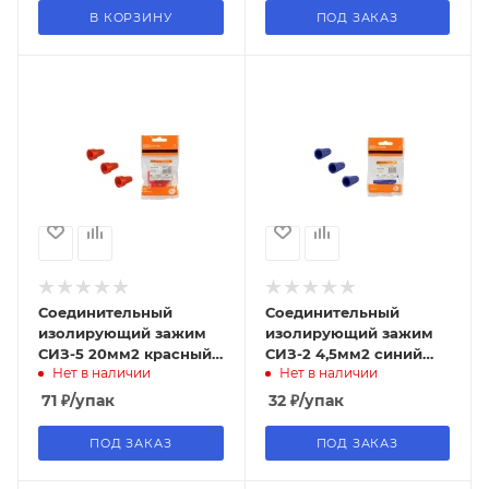
В КОРЗИНУ
ПОД ЗАКАЗ
Соединительный
Соединительный
изолирующий зажим
изолирующий зажим
СИЗ-5 20мм2 красный
СИЗ-2 4,5мм2 синий
Нет в наличии
Нет в наличии
(5шт) TDM
(5шт) TDM
71
₽
/упак
32
₽
/упак
ПОД ЗАКАЗ
ПОД ЗАКАЗ