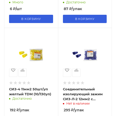
Много
Достаточно
6
₽
/шт
87
₽
/упак
В КОРЗИНУ
В КОРЗИНУ
СИЗ-4 11мм2 50шт/уп
Соединительный
желтый TDM (10/130уп)
изолирующий зажим
Достаточно
СИЗ-Л-2 12мм2 с
Нет в наличии
лепестками синий
(50шт) TDM
192
₽
/упак
295
₽
/упак