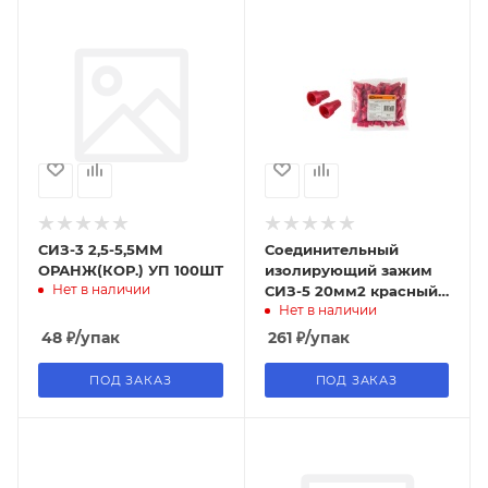
СИЗ-3 2,5-5,5ММ
Соединительный
ОРАНЖ(КОР.) УП 100ШТ
изолирующий зажим
Нет в наличии
СИЗ-5 20мм2 красный
Нет в наличии
(50шт) TDM
48
₽
/упак
261
₽
/упак
ПОД ЗАКАЗ
ПОД ЗАКАЗ