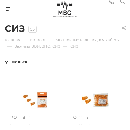
СИЗ
25
—
—
Главная
Каталог
Монтажные изделия для кабеля
—
—
Зажимы ЗВИ, ЗПО, СИЗ
СИЗ
ФИЛЬТР