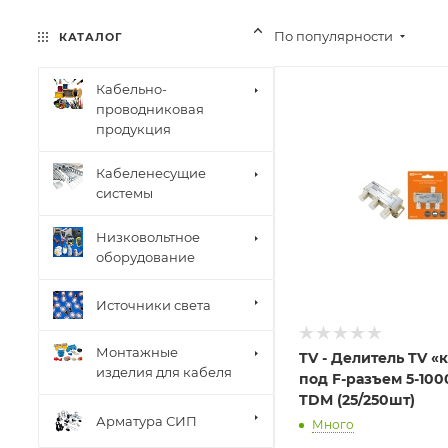
По популярности
КАТАЛОГ
Кабельно-
проводниковая
продукция
Кабеленесущие
системы
Низковольтное
оборудование
Источники света
Монтажные
TV - Делитель TV «к
изделия для кабеля
под F-разъем 5-100
TDM (25/250шт)
Арматура СИП
Много