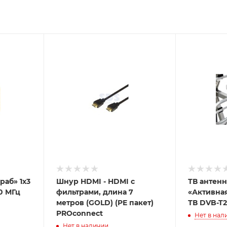
раб» 1x3
Шнур HDMI - HDMI с
ТВ антен
0 МГц
фильтрами, длина 7
«Активна
метров (GOLD) (PE пакет)
ТВ DVB-T2
PROconnect
Нет в нал
Нет в наличии