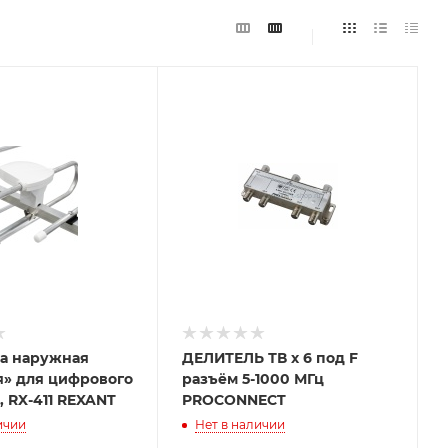
на наружная
ДЕЛИТЕЛЬ ТВ х 6 под F
я» для цифрового
разъём 5-1000 МГц
, RX-411 REXANT
PROCONNECT
ичии
Нет в наличии