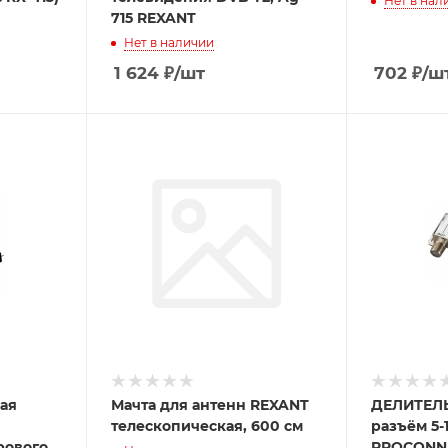
Нет в нал
715 REXANT
Нет в наличии
1 624
₽
/шт
702
₽
/ш
ая
Мачта для антенн REXANT
ДЕЛИТЕЛЬ ТВ х 3 по
телескопическая, 600 см
разъём 5-
рового
PROCONN