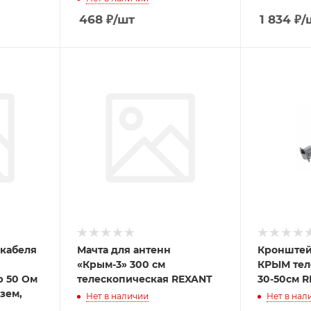
468
₽
/шт
1 834
₽
/
 кабеля
Мачта для антенн
Кронштей
«Крым-3» 300 см
КРЫМ тел
р 50 Ом
телескопическая REXANT
30-50см 
азем,
Нет в наличии
Нет в нал