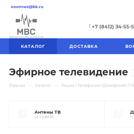
ooomws@bk.ru
+7 (8412) 34-55-
КАТАЛОГ
ДОСТАВКА
ВО
Эфирное телевидение
—
—
Главная
Каталог
Рации / Телефония / Домофония / Т
Антены ТВ
Д
22 ТОВАРА
1