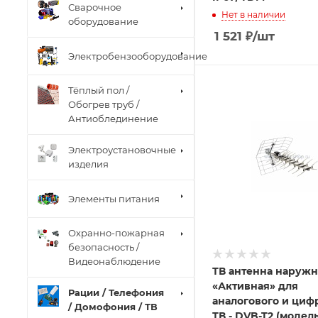
Сварочное
Нет в наличии
оборудование
1 521
₽
/шт
Электробензооборудование
Тёплый пол /
Обогрев труб /
Антиоблединение
Электроустановочные
изделия
Элементы питания
Охранно-пожарная
безопасность /
Видеонаблюдение
ТВ антенна наружн
«Активная» для
Рации / Телефония
аналогового и циф
/ Домофония / ТВ
ТВ - DVB-T2 (модель