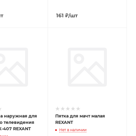
шт
161
₽
/шт
на наружная для
Пятка для мачт малая
о телевидения
REXANT
X-407 REXANT
Нет в наличии