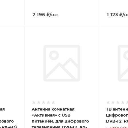
2 196
₽
/шт
1 123
₽
/
ая
Антенна комнатная
ТB антен
«Активная» с USB
цифровог
рового
питанием, для цифрового
DVB-T2, R
 RX-413)
телевидения DVB-T2, Ag-