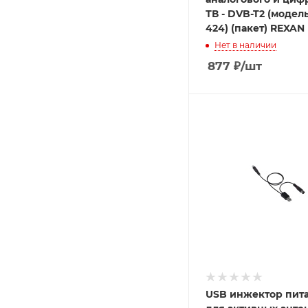
ТВ - DVB-T2 (модель
424) (пакет) REXAN
Нет в наличии
877
₽
/шт
USB инжектор пит