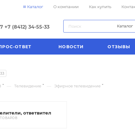
Каталог
О компании
Как купить
Конта
Каталог
57
+7 (8412) 34-55-33
ПРОС-ОТВЕТ
НОВОСТИ
ОТЗЫВЫ
33
—
—
В
Телевидение
Эфирное телевидение
елители, ответвител
1 ТОВАРОВ