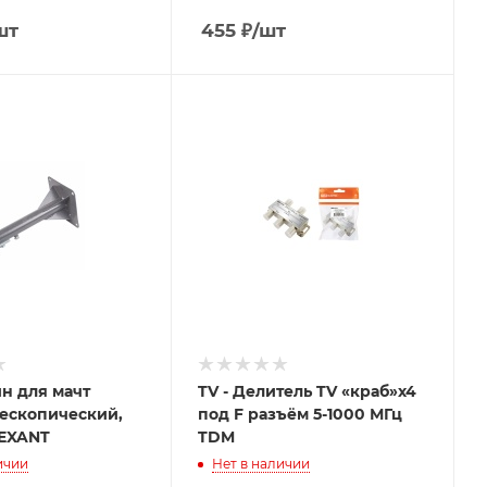
шт
455
₽
/шт
н для мачт
TV - Делитель TV «краб»х4
ескопический,
под F разъём 5-1000 МГц
REXANT
TDM
ичии
Нет в наличии