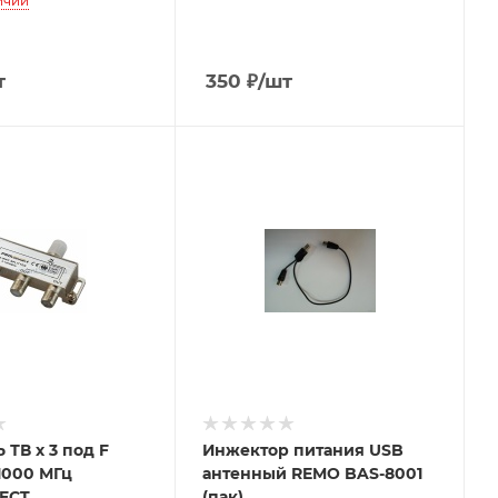
ичии
т
350
₽
/шт
д F
Инжектор питания USB
1000 МГц
антенный REMO BAS-8001
ECT
(пак)