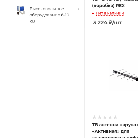
(коробка) REX
Высоковольтное
Нет в наличии
оборудование 6-10
кВ
3 224
₽
/шт
ТВ антенна наружн
«Активная» для
аналогового и циф