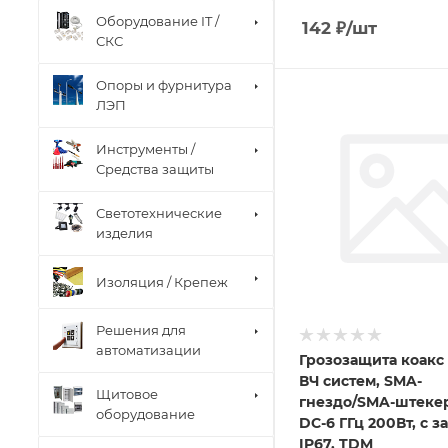
Оборудование IT /
142
₽
/шт
СКС
Опоры и фурнитура
ЛЭП
Инструменты /
Средства защиты
Светотехнические
изделия
Изоляция / Крепеж
Решения для
автоматизации
Грозозащита коакс
ВЧ систем, SMA-
Щитовое
гнездо/SMA-штеке
оборудование
DC-6 ГГц 200Вт, с з
IP67, TDM