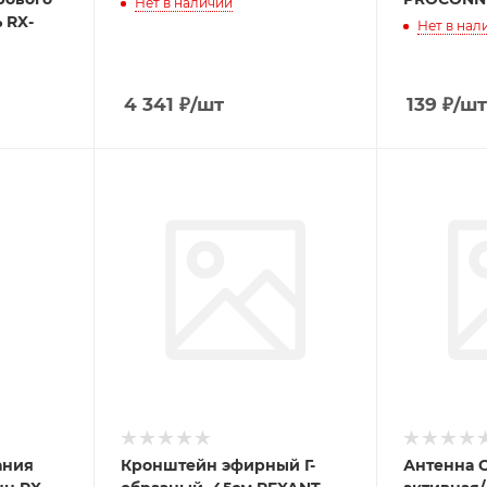
Нет в наличии
 RX-
Нет в нал
4 341
₽
/шт
139
₽
/шт
ания
Кронштейн эфирный Г-
Антенна C