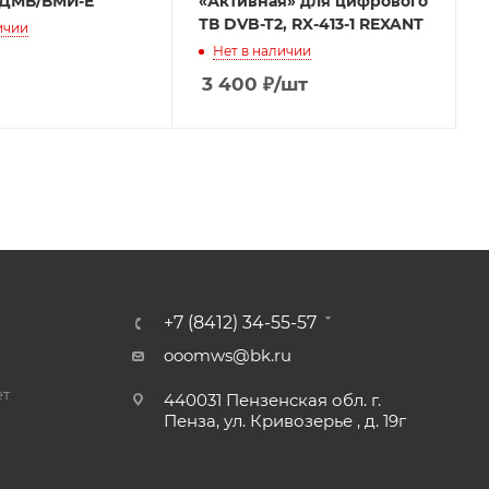
/ДМВ/ВМИ-Е
«Активная» для цифрового
ТВ DVB-T2, RX-413-1 REXANT
ичии
Нет в наличии
3 400
₽
/шт
+7 (8412) 34-55-57
ooomws@bk.ru
ет
440031 Пензенская обл. г.
Пенза, ул. Кривозерье , д. 19г