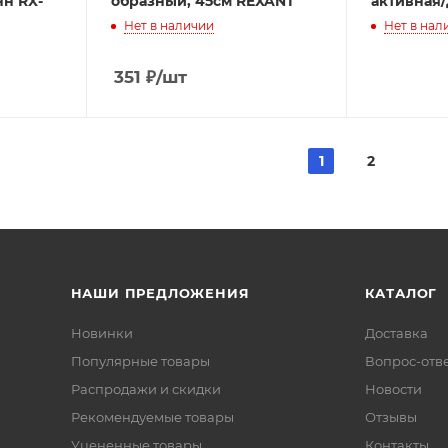
нн RX-
образный, 45см REXANT
активная
Нет в наличии
Нет в нал
351
₽
/шт
1
2
НАШИ ПРЕДЛОЖЕНИЯ
КАТАЛОГ
Новинки
Доставка
Популярные товары
Вопрос-отв
Распродажи и скидки
Новости
Рекомендуемые товары
Отзывы
Уцененные товары
Контакты