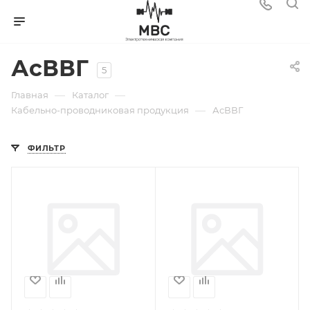
АсВВГ
5
—
—
Главная
Каталог
—
Кабельно-проводниковая продукция
АсВВГ
ФИЛЬТР