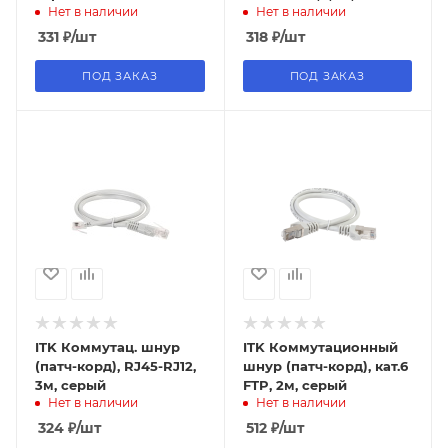
Нет в наличии
Нет в наличии
зеленый
331
₽
/шт
318
₽
/шт
ПОД ЗАКАЗ
ПОД ЗАКАЗ
ITK Коммутац. шнур
ITK Коммутационный
(патч-корд), RJ45-RJ12,
шнур (патч-корд), кат.6
3м, серый
FTP, 2м, серый
Нет в наличии
Нет в наличии
324
₽
/шт
512
₽
/шт