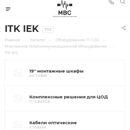
ITK IEK
705
—
—
—
Главная
Каталог
Оборудование IT / СКС
—
Монтажное телекоммуникационное оборудование
ITK IEK
19'' монтажные шкафы
351 ТОВАР
Комплексные решения для ЦОД
11 ТОВАРОВ
Кабели оптические
3 ТОВАРА