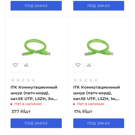
ПОД ЗАКАЗ
ПОД ЗАКАЗ
ITK Коммутационный
ITK Коммутационный
шнур (патч-корд),
шнур (патч-корд),
кат.5Е UTP, LSZH, 3м,
кат.5Е UTP, LSZH, 1м,
Нет в наличии
Нет в наличии
зеленый
зеленый
377
₽
/шт
174
₽
/шт
ПОД ЗАКАЗ
ПОД ЗАКАЗ