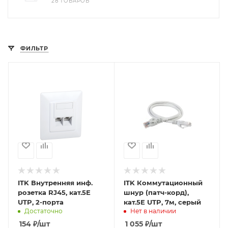
28 ТОВАРОВ
ФИЛЬТР
ITK Внутренняя инф.
ITK Коммутационный
розетка RJ45, кат.5Е
шнур (патч-корд),
UTP, 2-порта
кат.5Е UTP, 7м, серый
Достаточно
Нет в наличии
154
₽
/шт
1 055
₽
/шт