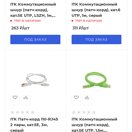
ITK Коммутационный
ITK Коммутационный
шнур (патч-корд),
шнур (патч-корд), кат.6
кат.5Е UTP, LSZH, 1м,
UTP, 1м, серый
Нет в наличии
Нет в наличии
серый
263
₽
/шт
311
₽
/шт
ПОД ЗАКАЗ
ПОД ЗАКАЗ
ITK Патч-корд 110-RJ45
ITK Коммутационный
2 пары, кат.5Е, 3м,
шнур (патч-корд),
серый
кат.5Е UTP, 1,5м,