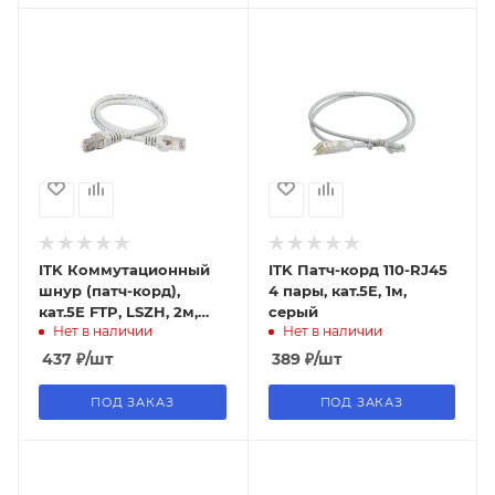
ITK Коммутационный
ITK Патч-корд 110-RJ45
шнур (патч-корд),
4 пары, кат.5Е, 1м,
кат.5Е FTP, LSZH, 2м,
серый
Нет в наличии
Нет в наличии
серый
437
₽
/шт
389
₽
/шт
ПОД ЗАКАЗ
ПОД ЗАКАЗ