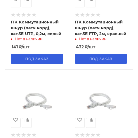
ITK Коммутационный
ITK Коммутационный
шнур (патч-корд),
шнур (патч-корд),
кат.5Е UTP, 0,2м, серый
кат.5Е FTP, 2м, красный
Нет в наличии
Нет в наличии
141
₽
/шт
432
₽
/шт
ПОД ЗАКАЗ
ПОД ЗАКАЗ