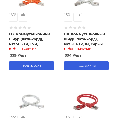
ITK Коммутационный
ITK Коммутационный
шнур (патч-корд),
шнур (патч-корд),
кат.5Е FTP, 1,5м,
кат.5Е FTP, 1м, серый
Нет в наличии
Нет в наличии
оранжевый
339
₽
/шт
334
₽
/шт
ПОД ЗАКАЗ
ПОД ЗАКАЗ