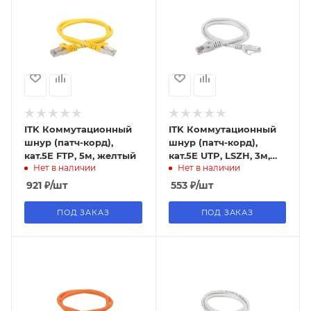
ITK Коммутационный
ITK Коммутационный
шнур (патч-корд),
шнур (патч-корд),
кат.5Е FTP, 5м, желтый
кат.5Е UTP, LSZH, 3м,
Нет в наличии
Нет в наличии
серый
921
₽
/шт
553
₽
/шт
ПОД ЗАКАЗ
ПОД ЗАКАЗ