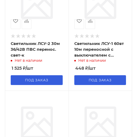
Светильник ЛСУ-2 30м
Светильник ЛСУ-1 60вт
36/42В ПВС перенос.
10м переносной с
свет-к
выключателем с
Нет в наличии
Нет в наличии
решеткой
1 525
₽
/шт
448
₽
/шт
ПОД ЗАКАЗ
ПОД ЗАКАЗ