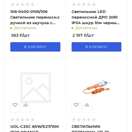
106-0400-0106/106
Светильник LED
Светильник переносн.с
переносной ДРО 2061
ручкой из каучука с
IP54 шнур 10м черный
Достаточно
Достаточно
выкл. 2Р+РЕ 1Х16А 220-
IEK
240В
563
₽
/шт
2 197
₽
/шт
В КОРЗИНУ
В КОРЗИНУ
UOL-C25C 60W/E27/15M
СВЕТИЛЬНИК