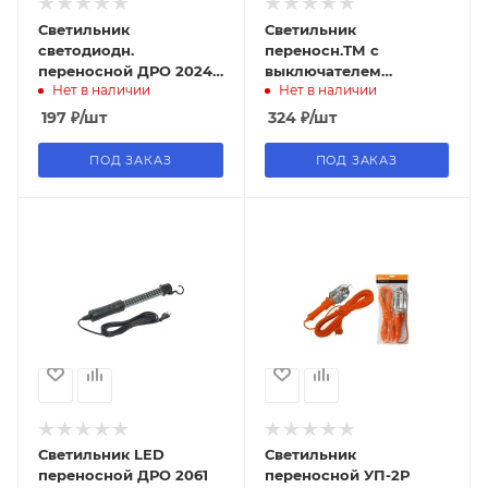
Светильник
Светильник
светодиодн.
переносн.ТМ с
переносной ДРО 2024,
выключателем
Нет в наличии
Нет в наличии
ИЭК 24LED
5м,220В,
(еврослот)UNIVersal
197
₽
/шт
324
₽
/шт
ПОД ЗАКАЗ
ПОД ЗАКАЗ
Светильник LED
Светильник
переносной ДРО 2061
переносной УП-2Р