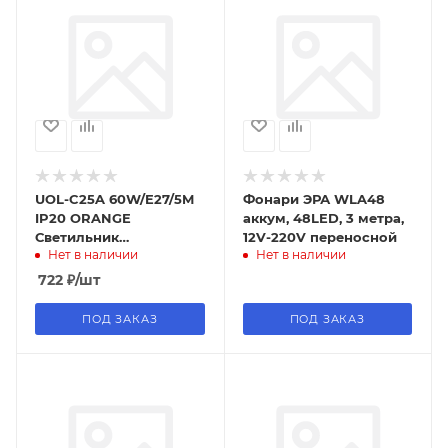
UOL-C25A 60W/E27/5M
Фонари ЭРА WLA48
IP20 ORANGE
аккум, 48LED, 3 метра,
Светильник
12V-220V переносной
Нет в наличии
Нет в наличии
переносной под лампу
Е27, шнур 5м, выкл. на
722
₽
/шт
корпусе. 220В
ПОД ЗАКАЗ
ПОД ЗАКАЗ