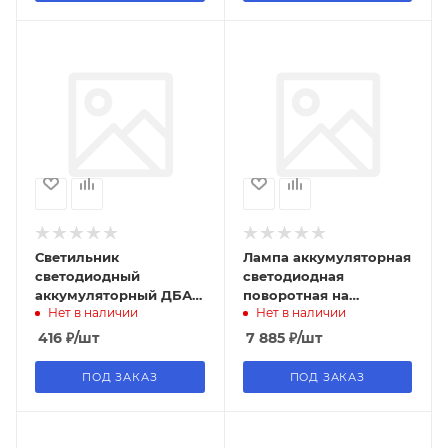
Светильник
Лампа аккумуляторная
светодиодный
светодиодная
аккумуляторный ДБА
поворотная на
Нет в наличии
Нет в наличии
3924 3ч 1,5Вт IEK
магнитеJTC /1/20
416
₽
/шт
7 885
₽
/шт
ПОД ЗАКАЗ
ПОД ЗАКАЗ