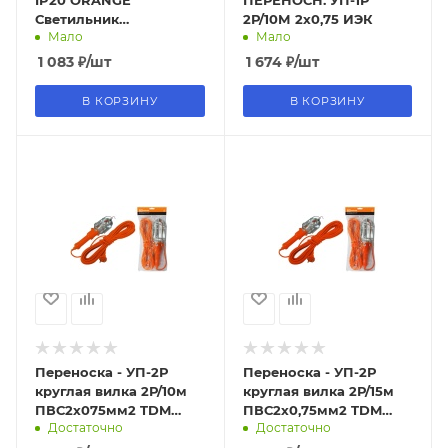
IP20 ORANGE
ПЕРЕНОСН. УП-1Р
Светильник
2Р/10М 2х0,75 ИЭК
Мало
Мало
переносной под лампу
Е27, шнур 15м, выкл. на
1 083
₽
/шт
1 674
₽
/шт
корпусе. 22
В КОРЗИНУ
В КОРЗИНУ
Переноска - УП-2Р
Переноска - УП-2Р
круглая вилка 2Р/10м
круглая вилка 2Р/15м
ПВС2х075мм2 TDM
ПВС2х0,75мм2 TDM
Достаточно
Достаточно
(15шт)
(10шт)