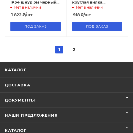
IP54 шнур 5м черный
круглая вилка
Нет в наличии
Нет в наличии
IEK
2Р/5метров TDM
1 822
₽
/шт
918
₽
/шт
ПОД ЗАКАЗ
ПОД ЗАКАЗ
1
2
КАТАЛОГ
ДОСТАВКА
ДОКУМЕНТЫ
НАШИ ПРЕДЛОЖЕНИЯ
КАТАЛОГ