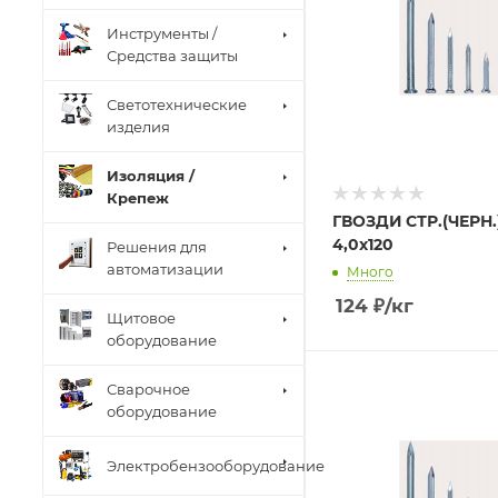
Инструменты /
Средства защиты
Светотехнические
изделия
Изоляция /
Крепеж
ГВОЗДИ СТР.(ЧЕРН.
4,0х120
Решения для
автоматизации
Много
124
₽
/кг
Щитовое
оборудование
Сварочное
оборудование
Электробензооборудование