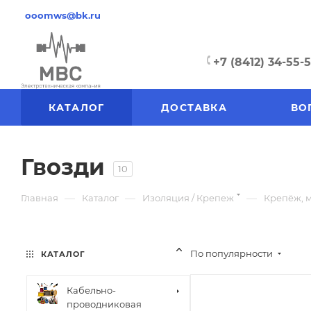
ooomws@bk.ru
+7 (8412) 34-55-
КАТАЛОГ
ДОСТАВКА
ВО
Гвозди
10
—
—
—
Главная
Каталог
Изоляция / Крепеж
Крепёж, 
По популярности
КАТАЛОГ
Кабельно-
проводниковая