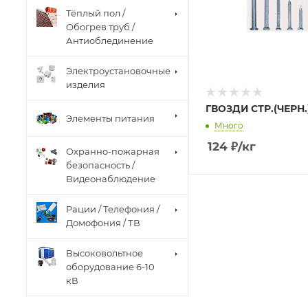
Тёплый пол /
Обогрев труб /
Антиоблединение
Электроустановочные
изделия
ГВОЗДИ СТР.(ЧЕРН.)
Элементы питания
Много
124
₽
/кг
Охранно-пожарная
безопасность /
Видеонаблюдение
Рации / Телефония /
Домофония / ТВ
Высоковольтное
оборудование 6-10
кВ