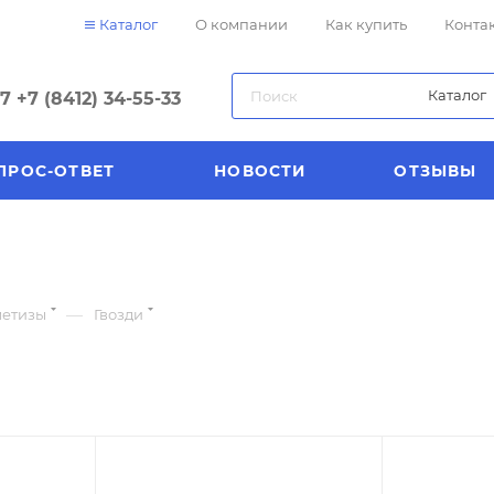
Каталог
О компании
Как купить
Конта
Каталог
57
+7 (8412) 34-55-33
ПРОС-ОТВЕТ
НОВОСТИ
ОТЗЫВЫ
—
метизы
Гвозди