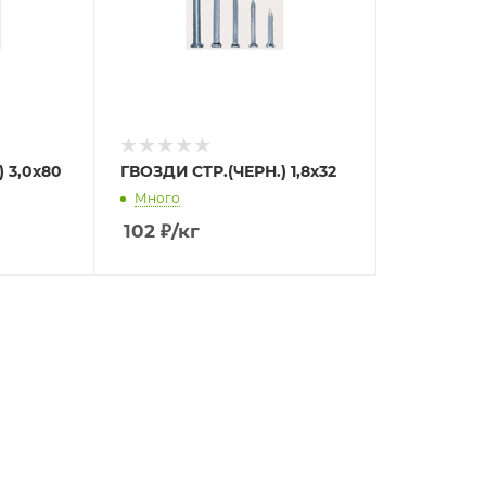
 3,0х80
ГВОЗДИ СТР.(ЧЕРН.) 1,8х32
Много
102
₽
/кг