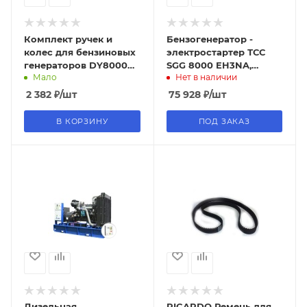
Комплект ручек и
Бензогенератор -
колес для бензиновых
электростартер ТСС
генераторов DY8000
SGG 8000 EH3NA,
Мало
Нет в наличии
GF HUTER
220В-2.5кВт/380В-7.8кВт,
TSS
2 382
₽
/шт
75 928
₽
/шт
В КОРЗИНУ
ПОД ЗАКАЗ
Дизельная
RICARDO Ремень для