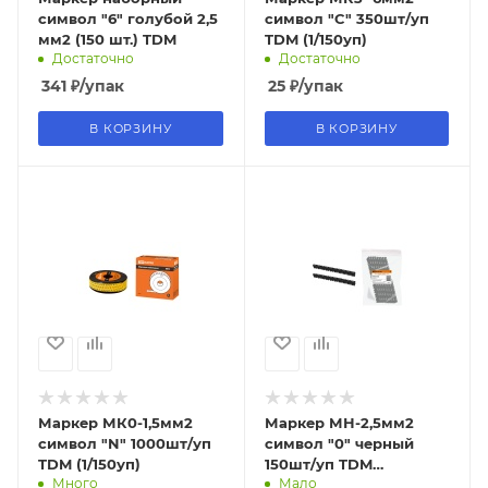
символ "6" голубой 2,5
символ "C" 350шт/уп
мм2 (150 шт.) TDM
TDM (1/150уп)
Достаточно
Достаточно
341
₽
/упак
25
₽
/упак
В КОРЗИНУ
В КОРЗИНУ
Маркер МК0-1,5мм2
Маркер МН-2,5мм2
символ "N" 1000шт/уп
символ "0" черный
TDM (1/150уп)
150шт/уп TDM
Много
Мало
(10/120уп)