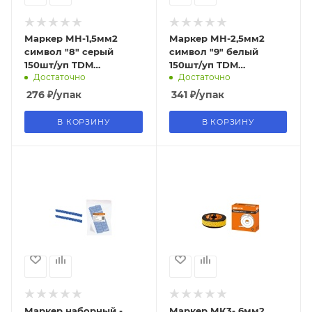
Маркер МН-1,5мм2
Маркер МН-2,5мм2
символ "8" серый
символ "9" белый
150шт/уп TDM
150шт/уп TDM
Достаточно
Достаточно
(10/120уп)
(10/120уп)
276
₽
/упак
341
₽
/упак
В КОРЗИНУ
В КОРЗИНУ
Маркер наборный -
Маркер МК3- 6мм2