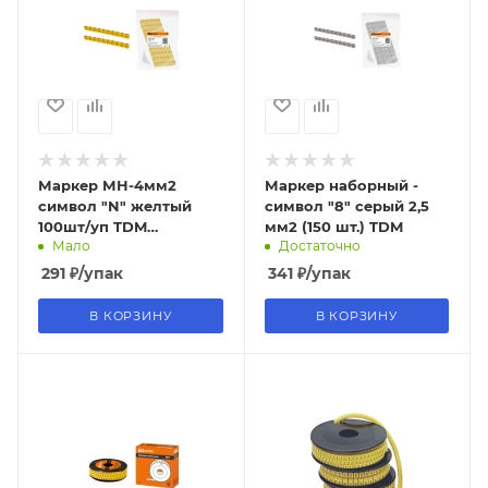
Маркер МН-4мм2
Маркер наборный -
символ "N" желтый
символ "8" серый 2,5
100шт/уп TDM
мм2 (150 шт.) TDM
Мало
Достаточно
(10/120уп)
291
₽
/упак
341
₽
/упак
В КОРЗИНУ
В КОРЗИНУ