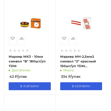
Маркер МК3 - 10мм
Маркер МН-2,5мм2
символ "В" 180шт/уп
символ "2" красный
TDM
150шт/уп TDM
Достаточно
Много
(10/120уп)
42
₽
/упак
334
₽
/упак
В КОРЗИНУ
В КОРЗИНУ