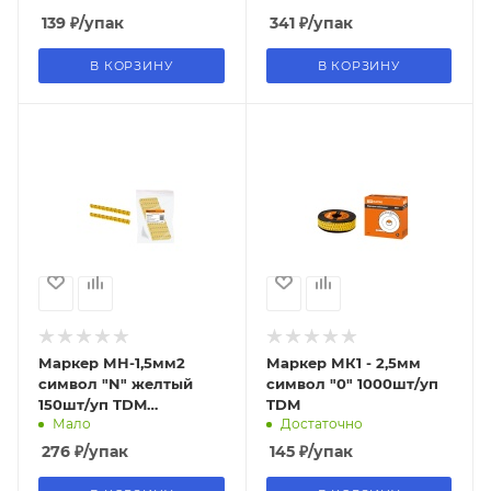
139
₽
/упак
341
₽
/упак
В КОРЗИНУ
В КОРЗИНУ
Маркер МН-1,5мм2
Маркер МК1 - 2,5мм
символ "N" желтый
символ "0" 1000шт/уп
150шт/уп TDM
TDM
Мало
Достаточно
(10/120уп)
276
₽
/упак
145
₽
/упак