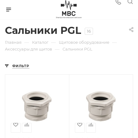
Сальники PGL
16
—
—
—
Главная
Каталог
Щитовое оборудование
—
Aксессуары для щитов
Сальники PGL
ФИЛЬТР