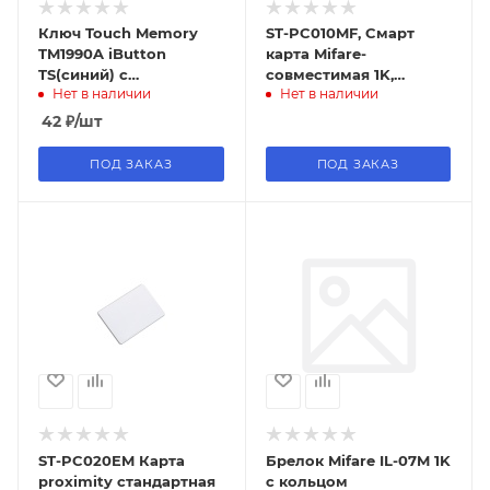
Ключ Touch Memory
ST-PC010MF, Cмарт
TM1990A iButton
карта Mifare-
TS(синий) с
совместимая 1K,
Нет в наличии
Нет в наличии
пластиковым
стандартная,
держателем.
86х54х1.6мм.
42
₽
/шт
ПОД ЗАКАЗ
ПОД ЗАКАЗ
ST-PC020EM Карта
Брелок Mifare IL-07M 1K
proximity стандартная
с кольцом