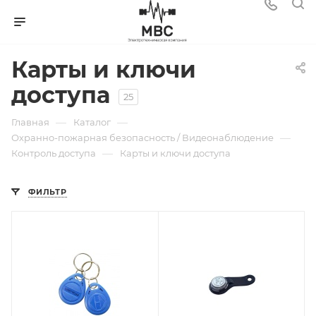
Карты и ключи
доступа
25
—
—
Главная
Каталог
—
Охранно-пожарная безопасность / Видеонаблюдение
—
Контроль доступа
Карты и ключи доступа
ФИЛЬТР