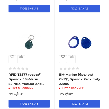
ПОД ЗАКАЗ
ПОД ЗАКАЗ
RFID T5577 (серый)
EM-Marine (брелок)
Брелок EM-Marin
СКУД Брелок Proximity
SLINEX, только для
J2000
Нет в наличии
Нет в наличии
копирования
29
₽
/шт
25
₽
/шт
ПОД ЗАКАЗ
ПОД ЗАКАЗ