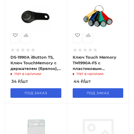
DS-1990А iButton TS,
Ключ Touch Memory
Ключ TouchMemory с
TM1990A-F5 с
держателем (брелок),
пластиковым
Нет в наличии
Нет в наличии
черный
держателем.
34
₽
/шт
44
₽
/шт
ПОД ЗАКАЗ
ПОД ЗАКАЗ