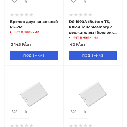
Брелок двухканальный
DS-1990А iButton TS,
РБ-2М
Ключ TouchMemory с
Нет в наличии
держателем (брелок),
Нет в наличии
синий
2 145
₽
/шт
42
₽
/шт
ПОД ЗАКАЗ
ПОД ЗАКАЗ