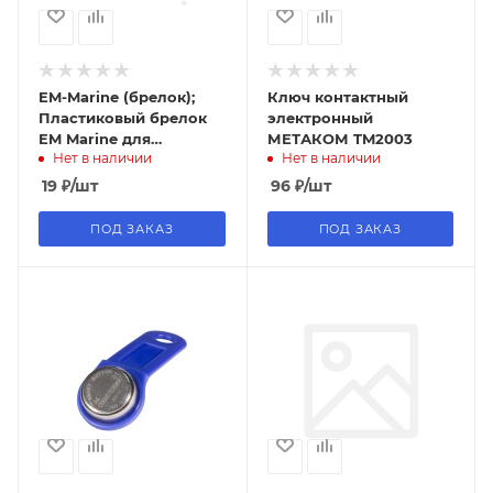
EM-Marine (брелок);
Ключ контактный
Пластиковый брелок
электронный
EM Marine для
МЕТАКОМ TM2003
Нет в наличии
Нет в наличии
радиочастотных СКУД,
рабочая частота 125
19
₽
/шт
96
₽
/шт
кГц, 64-битный код,
Read Only, пластик
ПОД ЗАКАЗ
ПОД ЗАКАЗ
ABS, 52 х 35 х 2 мм