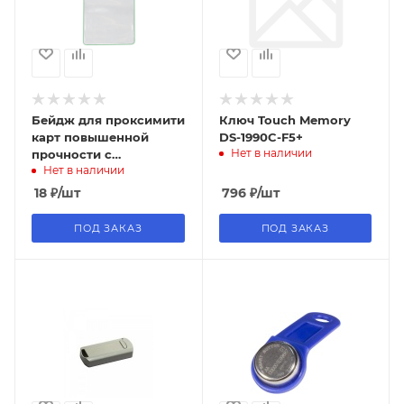
Бейдж для проксимити
Ключ Touch Memory
карт повышенной
DS-1990C-F5+
Нет в наличии
прочности с
Нет в наличии
отверстием для
ремешка, прозрачный,
18
₽
/шт
796
₽
/шт
вертикальный
ПОД ЗАКАЗ
ПОД ЗАКАЗ