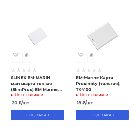
SLINEX EM-MARIN
EM-Marine Карта
магн.карта тонкая
Proximity (толстая),
(SlimProx) EM Marine,
TK4100
Нет в наличии
Нет в наличии
Read Only, тонкая (0,8
мм), под печать
20
₽
/шт
18
₽
/шт
ПОД ЗАКАЗ
ПОД ЗАКАЗ