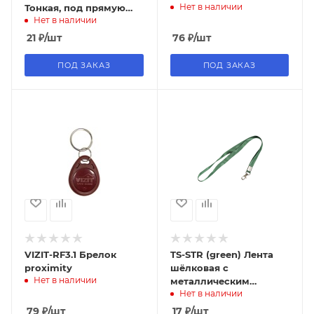
Нет в наличии
Тонкая, под прямую
Нет в наличии
печать
21
₽
/шт
76
₽
/шт
ПОД ЗАКАЗ
ПОД ЗАКАЗ
VIZIT-RF3.1 Брелок
TS-STR (green) Лента
proximity
шёлковая с
Нет в наличии
металлическим
Нет в наличии
карабином-защёлкой,
зелёная
79
₽
/шт
17
₽
/шт