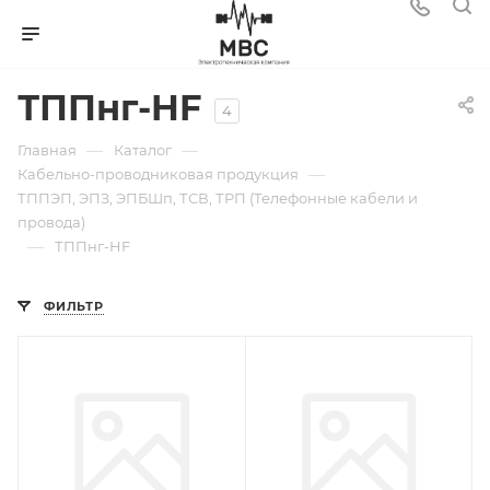
ТППнг-HF
4
—
—
Главная
Каталог
—
Кабельно-проводниковая продукция
ТППЭП, ЭПЗ, ЭПБШп, ТСВ, ТРП (Телефонные кабели и
провода)
—
ТППнг-HF
ФИЛЬТР