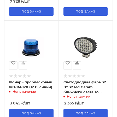
7 728
₽
/шт
шт)
ПОД ЗАКАЗ
ПОД ЗАКАЗ
Фонарь проблесковый
Cветодиодная фара 32
ФП-1М-120 (12 В, синий)
Вт 32 led Osram
Нет в наличии
ближнего света 12-
Нет в наличии
24Вт IP67 PRO series
овальная, 1532F, 6000к
3 045
₽
/шт
2 365
₽
/шт
ПОД ЗАКАЗ
ПОД ЗАКАЗ