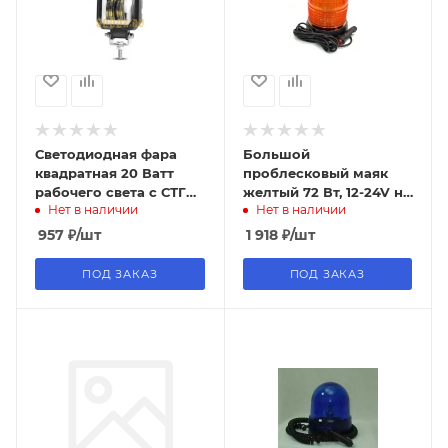
Светодиодная фара
Большой
квадратная 20 Ватт
проблесковый маяк
рабочего света с СТГ
желтый 72 Вт, 12-24V на
Нет в наличии
Нет в наличии
на Погрузчик 12В/24В/
магните, 6000К
48В/ 60В/80В, 6000к
957
₽
/шт
1 918
₽
/шт
ПОД ЗАКАЗ
ПОД ЗАКАЗ