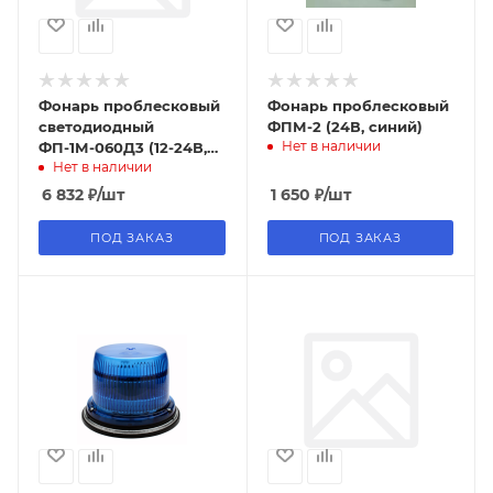
Фонарь проблесковый
Фонарь проблесковый
светодиодный
ФПМ-2 (24В, синий)
Нет в наличии
ФП-1М-060Д3 (12-24В,
Нет в наличии
магнитное основание,
цвет красный)
6 832
₽
/шт
1 650
₽
/шт
ПОД ЗАКАЗ
ПОД ЗАКАЗ