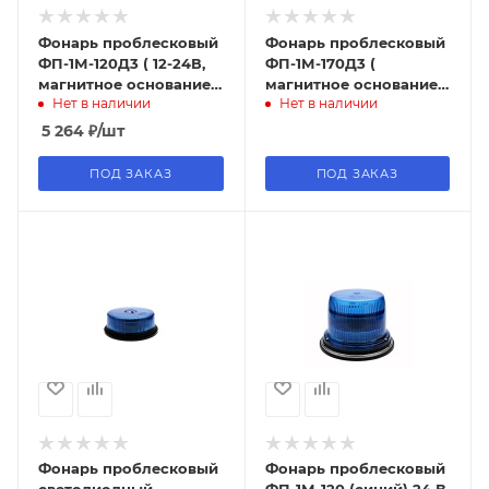
Фонарь проблесковый
Фонарь проблесковый
ФП-1М-120Д3 ( 12-24В,
ФП-1М-170Д3 (
магнитное основание,
магнитное основание,
Нет в наличии
Нет в наличии
светодиоды 3 шт)
светодиоды 3 шт)
5 264
₽
/шт
ПОД ЗАКАЗ
ПОД ЗАКАЗ
Фонарь проблесковый
Фонарь проблесковый