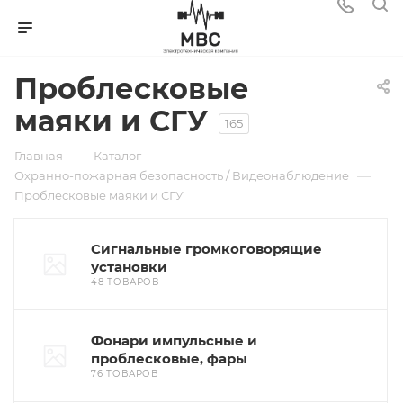
Проблесковые
маяки и СГУ
165
—
—
Главная
Каталог
—
Охранно-пожарная безопасность / Видеонаблюдение
Проблесковые маяки и СГУ
Сигнальные громкоговорящие
установки
48 ТОВАРОВ
Фонари импульсные и
проблесковые, фары
76 ТОВАРОВ