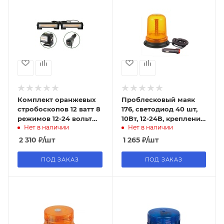
Комплект оранжевых
Проблесковый маяк
стробоскопов 12 ватт 8
176, светодиод 40 шт,
режимов 12-24 вольт
10Вт, 12-24В, крепление
Нет в наличии
Нет в наличии
ip67, 6000к
магнит+болты,
оранжевый, 12/24В,
2 310
₽
/шт
1 265
₽
/шт
ПОД ЗАКАЗ
ПОД ЗАКАЗ