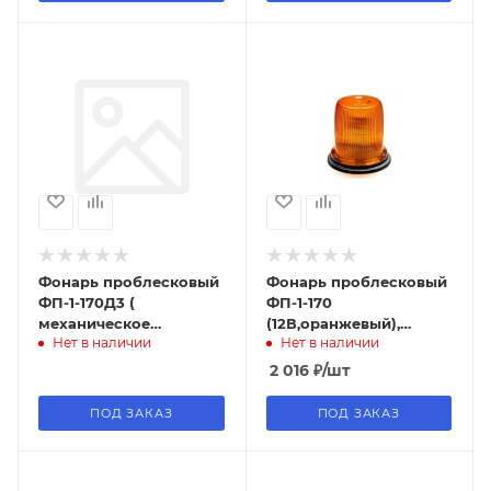
Фонарь проблесковый
Фонарь проблесковый
ФП-1-170Д3 (
ФП-1-170
механическое
(12В,оранжевый),
Нет в наличии
Нет в наличии
крепление,
крепление
светодиоды 3 шт) ,
механическое на
2 016
₽
/шт
Элект
болтах, Элект
ПОД ЗАКАЗ
ПОД ЗАКАЗ