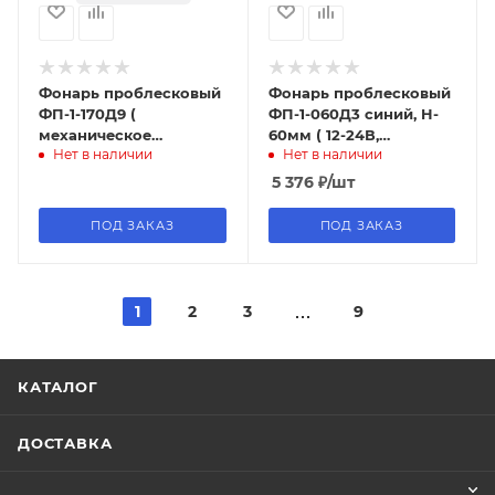
Фонарь проблесковый
Фонарь проблесковый
ФП-1-170Д9 (
ФП-1-060Д3 синий, H-
механическое
60мм ( 12-24В,
Нет в наличии
Нет в наличии
крепление,
механическое
светодиоды 9 шт) ,
крепление,
5 376
₽
/шт
Элект
светодиоды 3 шт)
ПОД ЗАКАЗ
ПОД ЗАКАЗ
1
2
3
9
КАТАЛОГ
ДОСТАВКА