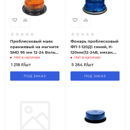
Проблесковый маяк
Фонарь проблесковый
оранжевый на магните
ФП-1-120Д1 синий, H-
SMD 95 мм 12-24 Вольт
120мм(12-24В, механ.
Нет в наличии
Нет в наличии
ip67, 6000к
крепление, сверх-
яркие светодиоды 6
1 218
₽
/шт
5 264
₽
/шт
шт)
ПОД ЗАКАЗ
ПОД ЗАКАЗ