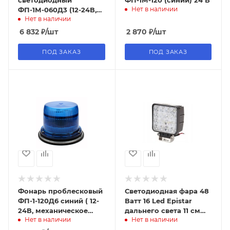
светодиодный
ФП-1М-120 (синий) 24 В
Нет в наличии
ФП-1М-060Д3 (12-24В,
Нет в наличии
магнитное основание,
цвет синий)
6 832
₽
/шт
2 870
₽
/шт
ПОД ЗАКАЗ
ПОД ЗАКАЗ
Фонарь проблесковый
Светодиодная фара 48
ФП-1-120Д6 синий ( 12-
Ватт 16 Led Epistar
24В, механическое
дальнего света 11 см
Нет в наличии
Нет в наличии
крепление, сверх-
IP67 PRO 70 мм
яркие светодиоды 6