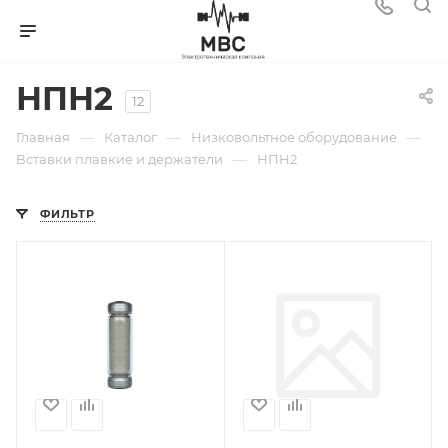
НПН2
12
—
—
—
Главная
Каталог
Низковольтное оборудование
—
Вставки плавкие и держатели
НПН2
ФИЛЬТР