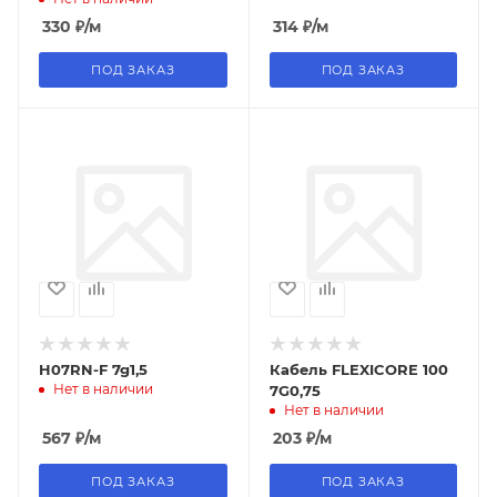
ПОЛИУРЕТАНОВЫЙ
330
₽
/м
314
₽
/м
ПОД ЗАКАЗ
ПОД ЗАКАЗ
H07RN-F 7g1,5
Кабель FLEXICORE 100
Нет в наличии
7G0,75
Нет в наличии
567
₽
/м
203
₽
/м
ПОД ЗАКАЗ
ПОД ЗАКАЗ