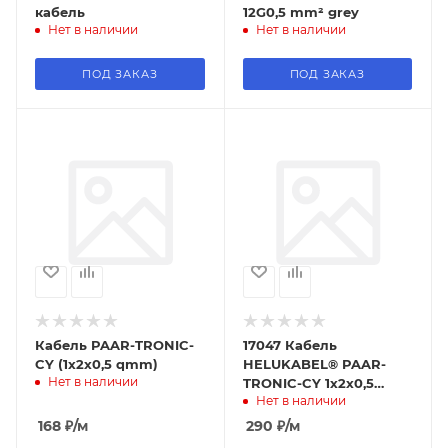
кабель
12G0,5 mm² grey
Нет в наличии
Нет в наличии
ПОД ЗАКАЗ
ПОД ЗАКАЗ
Кабель PAAR-TRONIC-
17047 Кабель
CY (1x2x0,5 qmm)
HELUKABEL® PAAR-
Нет в наличии
TRONIC-CY 1x2x0,5
Нет в наличии
qmm grey
168
₽
/м
290
₽
/м