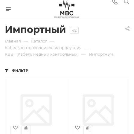
Импортный
42
—
—
Главная
Каталог
—
Кабельно-проводниковая продукция
—
КВВГ (Кабель медный контрольный)
Импортный
ФИЛЬТР