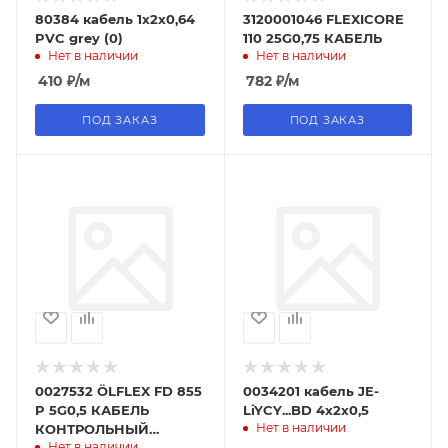
80384 кабель 1x2x0,64
3120001046 FLEXICORE
PVC grey (0)
110 25G0,75 КАБЕЛЬ
Нет в наличии
Нет в наличии
410
₽
/м
782
₽
/м
ПОД ЗАКАЗ
ПОД ЗАКАЗ
0027532 ÖLFLEX FD 855
0034201 кабель JE-
P 5G0,5 КАБЕЛЬ
LiYCY...BD 4x2x0,5
Нет в наличии
КОНТРОЛЬНЫЙ
Нет в наличии
ВЫСОКОГИБКИЙ,