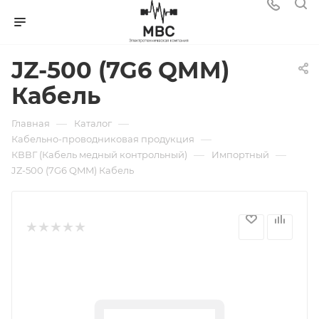
JZ-500 (7G6 QMM)
Кабель
—
—
Главная
Каталог
—
Кабельно-проводниковая продукция
—
—
КВВГ (Кабель медный контрольный)
Импортный
JZ-500 (7G6 QMM) Кабель