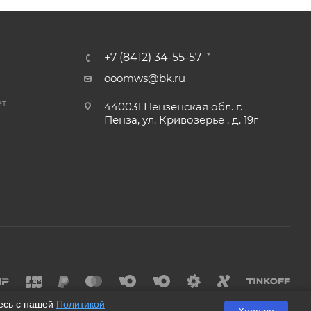
+7 (8412) 34-55-57
ooomws@bk.ru
ет
440031 Пензенская обл. г.
Пенза, ул. Кривозерье , д. 19г
и
тесь с нашей
Политикой
Хорошо