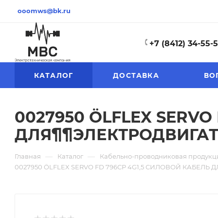
ooomws@bk.ru
+7 (8412) 34-55-
КАТАЛОГ
ДОСТАВКА
ВО
0027950 ÖLFLEX SERVO
ДЛЯ¶¶ЭЛЕКТРОДВИГАТЕ
—
—
Главная
Каталог
Кабельно-проводниковая продукц
0027950 ÖLFLEX SERVO FD 796CP 4G1,5 СИЛОВОЙ КАБЕЛЬ 