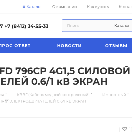
Каталог
О компании
Как купить
Конта
Каталог
57
+7 (8412) 34-55-33
ПРОС-ОТВЕТ
НОВОСТИ
ОТЗЫВЫ
 FD 796CP 4G1,5 СИЛОВО
ЛЕЙ 0.6/1 кВ ЭКРАН
—
—
ия
КВВГ (Кабель медный контрольный)
Импортный
ДЛЯ¶¶ЭЛЕКТРОДВИГАТЕЛЕЙ 0.6/1 кВ ЭКРАН