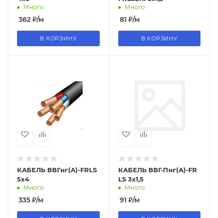
Много
Много
362
₽
/м
81
₽
/м
В КОРЗИНУ
В КОРЗИНУ
КАБЕЛЬ ВВГнг(А)-FRLS
КАБЕЛЬ ВВГ-Пнг(А)-FR
5х4
LS 3х1,5
Много
Много
335
₽
/м
91
₽
/м