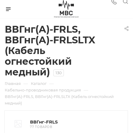
ВВГнг(А)-FRLS,
ВВГнг(А)-FRLSLTX
(Кабель
огнестойкий
медный)
130
—
—
Главная
Каталог
—
Кабельно-проводниковая продукция
ВВГнг(А)-FRLS, ВВГнг(А)-FRLSLTX (Кабель огнестойкий
медный)
ВВГнг-FRLS
77 ТОВАРОВ