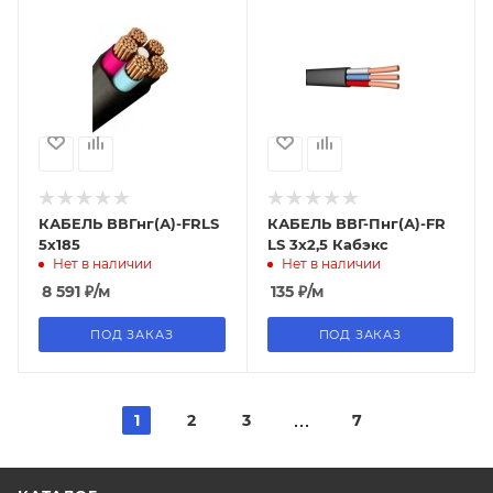
КАБЕЛЬ ВВГнг(А)-FRLS
КАБЕЛЬ ВВГ-Пнг(А)-FR
5х185
LS 3х2,5 Кабэкс
Нет в наличии
Нет в наличии
8 591
₽
/м
135
₽
/м
ПОД ЗАКАЗ
ПОД ЗАКАЗ
1
2
3
7