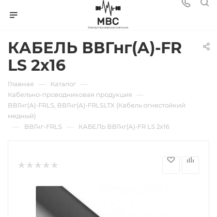
КАБЕЛЬ ВВГнг(А)-FR
LS 2х16
—
—
Главная
Каталог
—
Кабельно-проводниковая продукция
ВВГнг(А)-FRLS, ВВГнг(А)-FRLSLTX (Кабель огнестойкий
медный)
—
—
ВВГнг-FRLS
КАБЕЛЬ ВВГнг(А)-FR LS 2х16