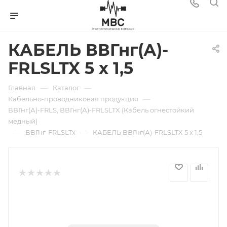
КАБЕЛЬ ВВГнг(А)-
FRLSLTX 5 х 1,5
—
—
Главная
Каталог
—
Кабельно-проводниковая продукция
ВВГнг(А)-FRLS, ВВГнг(А)-FRLSLTX (Кабель огнестойкий
медный)
—
—
ВВГнг-FRLSLTx
КАБЕЛЬ ВВГнг(А)-FRLSLTX 5 х 1,5