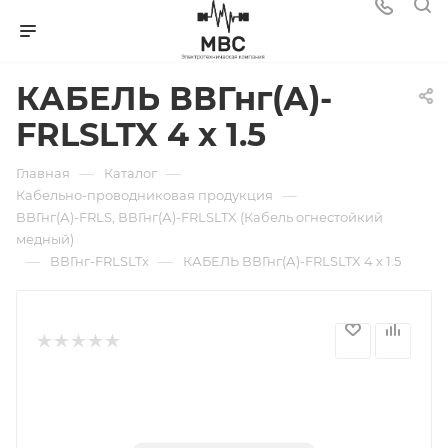
КАБЕЛЬ ВВГнг(А)-
FRLSLTX 4 х 1.5
—
—
Главная
Каталог
—
Кабельно-проводниковая продукция
ВВГнг(А)-FRLS, ВВГнг(А)-FRLSLTX (Кабель огнестойкий
медный)
—
—
ВВГнг-FRLSLTx
КАБЕЛЬ ВВГнг(А)-FRLSLTX 4 х 1.5