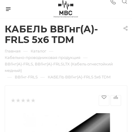
КАБЕЛЬ ВВГнг(А)-
FRLS 5х6 TDM
—
—
Главная
Каталог
—
Кабельно-проводниковая продукция
ВВГнг(А)-FRLS, ВВГнг(А)-FRLSLTX (Кабель огнестойкий
медный)
—
—
ВВГнг-FRLS
КАБЕЛЬ ВВГнг(А)-FRLS 5х6 TDM