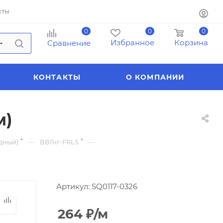
кты
0
0
0
Избранное
Корзина
Сравнение
КОНТАКТЫ
О КОМПАНИИ
м)
—
—
едный)
ВВГнг-FRLS
Артикул:
SQ0117-0326
264
₽
/м