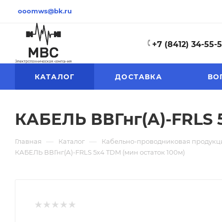
ooomws@bk.ru
+7 (8412) 34-55-
КАТАЛОГ
ДОСТАВКА
ВО
КАБЕЛЬ ВВГнг(А)-FRLS 5
—
—
Главная
Каталог
Кабельно-проводниковая продукц
КАБЕЛЬ ВВГнг(А)-FRLS 5х4 TDM (мин остаток 100м)