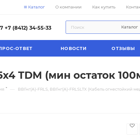
Каталог
О компании
Как купить
Конта
Каталог
57
+7 (8412) 34-55-33
ПРОС-ОТВЕТ
НОВОСТИ
ОТЗЫВЫ
х4 TDM (мин остаток 100
—
ия
ВВГнг(А)-FRLS, ВВГнг(А)-FRLSLTX (Кабель огнестойкий м