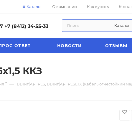
Каталог
О компании
Как купить
Конта
Каталог
57
+7 (8412) 34-55-33
ПРОС-ОТВЕТ
НОВОСТИ
ОТЗЫВЫ
х1,5 ККЗ
—
ия
ВВГнг(А)-FRLS, ВВГнг(А)-FRLSLTX (Кабель огнестойкий м