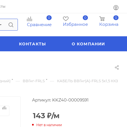
кты
0
0
0
Избранное
Корзина
Сравнение
КОНТАКТЫ
О КОМПАНИИ
—
—
едный)
ВВГнг-FRLS
КАБЕЛЬ ВВГнг(А)-FRLS 5х1,5 ККЗ
Артикул:
KKZ40-00009591
143
₽
/м
Нет в наличии